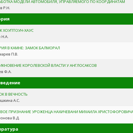
АБОТКА МОДЕЛИ АВТОМОБИЛЯ, УПРАВЛЯЕМОГО ПО КООРДИНАТАМ
в Р.Н.
ория
К ХОУПТОУН-ХАУС
 Н.А.
РИЯ В КАМНЕ: ЗАМОК БАЛМОРАЛ
арев П.В.
ИКНОВЕНИЕ КОРОЛЕВСКОЙ ВЛАСТИ У АНГЛОСАКСОВ
в Ф.А.
еведение
ОК В ВЕЧНОСТЬ
шкина А.С.
ВОЕ ПРИЗНАНИЕ УРОЖЕНЦА НАХИЧЕВАНИ МИХАИЛА ХРИСТОФОРОВИЧА
онова В.Д.
ература