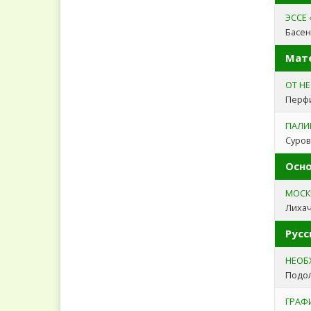
ЭССЕ
Басен
Мат
ОТ Н
Перфи
ПАЛИ
Суров
Осно
МОСК
Лихач
Русс
НЕОБ
Подол
ГРАФ