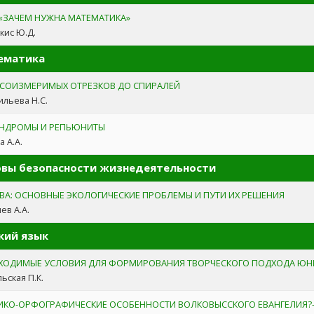
 «ЗАЧЕМ НУЖНА МАТЕМАТИКА»
кис Ю.Д.
ематика
ЕСОИЗМЕРИМЫХ ОТРЕЗКОВ ДО СПИРАЛЕЙ
льева Н.С.
НДРОМЫ И РЕПЬЮНИТЫ
а А.А.
вы безопасности жизнедеятельности
ВА: ОСНОВНЫЕ ЭКОЛОГИЧЕСКИЕ ПРОБЛЕМЫ И ПУТИ ИХ РЕШЕНИЯ
ев А.А.
кий язык
ХОДИМЫЕ УСЛОВИЯ ДЛЯ ФОРМИРОВАНИЯ ТВОРЧЕСКОГО ПОДХОДА ЮН
ьская П.К.
ИКО-ОРФОГРАФИЧЕСКИЕ ОСОБЕННОСТИ ВОЛКОВЫССКОГО ЕВАНГЕЛИЯ?– 