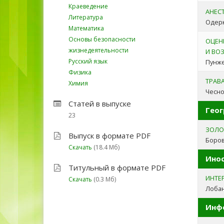
Краеведение
АНЕС
Литература
Одерк
Математика
Основы безопасности
ОЦЕН
жизнедеятельности
И ВО
Русский язык
Пунже
Физика
ТРАВ
Химия
Чесно
Статей в выпуске
Гео
23
ЗОЛО
Выпуск в формате PDF
Боров
Скачать
(18.4 Мб)
Ино
Титульный в формате PDF
ИНТЕ
Скачать
(0.3 Мб)
Лобан
Инф