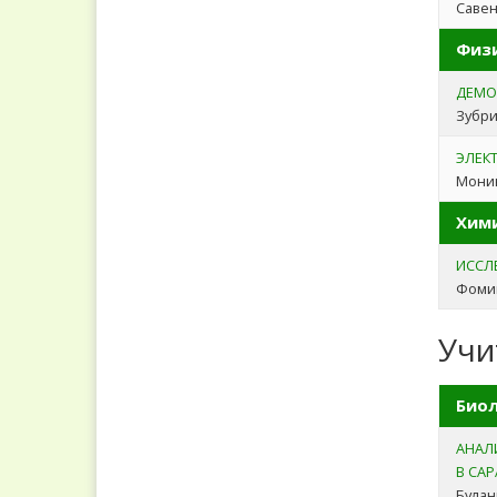
Савен
Физ
ДЕМО
Зубри
ЭЛЕК
Монин
Хим
ИССЛ
Фомин
Учи
Биол
АНАЛ
В СА
Булан