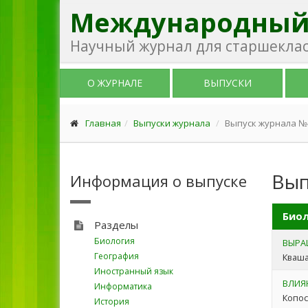
Международный
Научный журнал для старшекласс
О ЖУРНАЛЕ
ВЫПУСКИ
Главная
Выпуски журнала
Выпуск журнала №4 
Вып
Информация о выпуске
Биол
Разделы
Биология
ВЫРА
География
Кваша
Иностранный язык
ВЛИЯ
Информатика
Копос
История