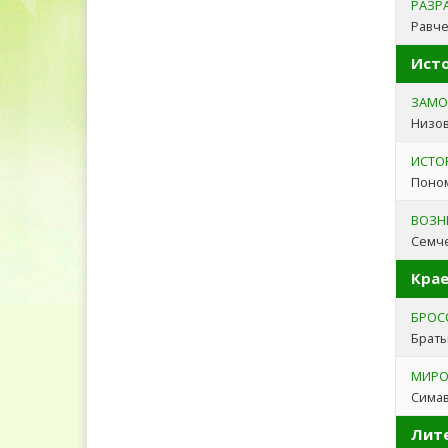
РАЗР
Равче
Ист
ЗАМО
Низов
ИСТО
Поном
ВОЗН
Семче
Кра
БРОС
Браты
МИРО
Симав
Лит