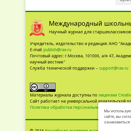
Международный школьны
Научный журнал для старшеклассников 
Учредитель, издательство и редакция: АНО "Акад
E-mail:
publish@rae.ru
Почтовый адрес: г.Москва, 101000, а/я 47, Акад
научный вестник"
Служба технической поддержки –
support@rae.ru
Материалы журнала доступны по
лицензии Creati
Сайт работает на универсальной издательской 
Политика обработки персональных данных
Мы используем
сайте, вы сог
ознакомиться 
© 2016
Российская академия естествознания