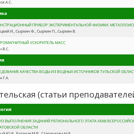
ок А.С.
ика
НСТРАЦИОННЫЙ ПРИБОР ЭКСПЕРИМЕНТАЛЬНОЙ ФИЗИКИ. МЕТАЛЛОИС
цкий И., Сыркин Ф., Сыркин П., Сыркин В.
ТРОМАГНИТНЫЙ УСКОРИТЕЛЬ МАСС
 В.С.
ия
ЕДОВАНИЕ КАЧЕСТВА ВОДЫ ИЗ ВОДНЫХ ИСТОЧНИКОВ ТУЛЬСКОЙ ОБЛАСТ
 Г.А.
тельская (статьи преподавателе
огия
ИЗ ВЫПОЛНЕНИЯ ЗАДАНИЙ РЕГИОНАЛЬНОГО ЭТАПА XXXIII ВСЕРОССИ
РАТОВСКОЙ ОБЛАСТИ
ый Ю.И., Буланая М.В., Старичкова Н.И.