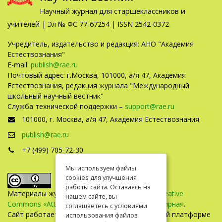
Научный журнал для старшеклассников и
учителей | Эл № ФС 77-67254 | ISSN 2542-0372
Учредитель, издательство и редакция: АНО "Академия
Естествознания"
E-mail:
publish@rae.ru
Почтовый адрес: г.Москва, 101000, а/я 47, Академия
Естествознания, редакция журнала "Международный
школьный научный вестник"
Служба технической поддержки –
support@rae.ru
101000, г. Москва, а/я 47, Академия Естествознания
publish@rae.ru
+7 (499) 705-72-30
Мы используем файлы
cookies для улучшения
работы сайта. Оставаясь на
Материалы журнала доступны по
лицензии Creative
нашем сайте, вы
Commons «Attribution» («Атрибуция») 4.0 Всемирная
.
соглашаетесь с условиями
Сайт работает на универсальной издательской платформе
использования файлов