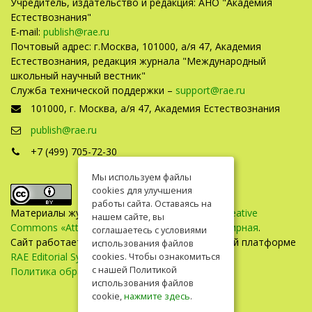
Учредитель, издательство и редакция: АНО "Академия
Естествознания"
E-mail:
publish@rae.ru
Почтовый адрес: г.Москва, 101000, а/я 47, Академия
Естествознания, редакция журнала "Международный
школьный научный вестник"
Служба технической поддержки –
support@rae.ru
101000, г. Москва, а/я 47, Академия Естествознания
publish@rae.ru
+7 (499) 705-72-30
Мы используем файлы
cookies для улучшения
работы сайта. Оставаясь на
Материалы журнала доступны по
лицензии Creative
нашем сайте, вы
Commons «Attribution» («Атрибуция») 4.0 Всемирная
.
соглашаетесь с условиями
Сайт работает на универсальной издательской платформе
использования файлов
RAE Editorial System
cookies. Чтобы ознакомиться
с нашей Политикой
Политика обработки персональных данных
использования файлов
cookie,
нажмите здесь
.