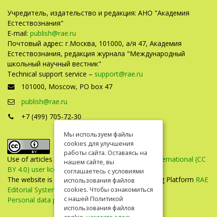
Учредитель, издательство и редакция: АНО "Академия
Естествознания"
E-mail:
publish@rae.ru
Почтовый адрес: г.Москва, 101000, а/я 47, Академия
Естествознания, редакция журнала "Международный
школьный научный вестник"
Technical support service –
support@rae.ru
101000, Moscow, PO box 47
publish@rae.ru
+7 (499) 705-72-30
Мы используем файлы
cookies для улучшения
работы сайта. Оставаясь на
Use of articles is defined by the
Attribution 4.0 International (CC
нашем сайте, вы
BY 4.0) user license
.
соглашаетесь с условиями
The website is created on the Universal Publishing Platform
RAE
использования файлов
Editorial System
cookies. Чтобы ознакомиться
с нашей Политикой
Personal data processing policy
использования файлов