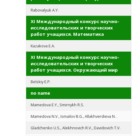
Rabovalyuk A.Y.
XI Международный конкурс научно-
исследовательских и творческих
работ учащихся. Математика
Kazakova E.A.
XI Международный конкурс научно-
исследовательских и творческих
работ учащихся. Окружающий мир
Belskiy E.P.
no name
Mamedova E.Y., Smirnykh R.S.
Mamedova N.V., Ismailov B.G., Allakhverdieva N. .
Gladchenko U.S., Alekhnovich R.V., Davidovich T.V.