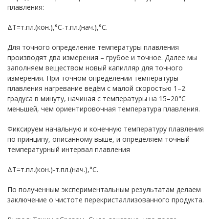
плавления:
ΔТ=т.пл.(кон.),°С-т.пл.(нач.),°С.
Для точного определение температуры плавления
производят два измерения – грубое и точное. Далее мы
заполняем веществом новый капилляр для точного
измерения. При точном определении температуры
плавления нагревание ведём с малой скоростью 1–2
градуса в минуту, начиная с температуры на 15–20°С
меньшей, чем ориентировочная температура плавления.
Фиксируем начальную и конечную температуру плавления
по принципу, описанному выше, и определяем точный
температурный интервал плавления
ΔТ=т.пл.(кон.)-т.пл.(нач.),°С.
По полученным экспериментальным результатам делаем
заключение о чистоте перекристаллизованного продукта.