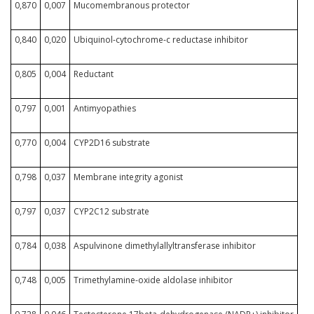
0,870
0,007
Mucomembranous protector
0,840
0,020
Ubiquinol-cytochrome-c reductase inhibitor
0,805
0,004
Reductant
0,797
0,001
Antimyopathies
0,770
0,004
CYP2D16 substrate
0,798
0,037
Membrane integrity agonist
0,797
0,037
CYP2C12 substrate
0,784
0,038
Aspulvinone dimethylallyltransferase inhibitor
0,748
0,005
Trimethylamine-oxide aldolase inhibitor