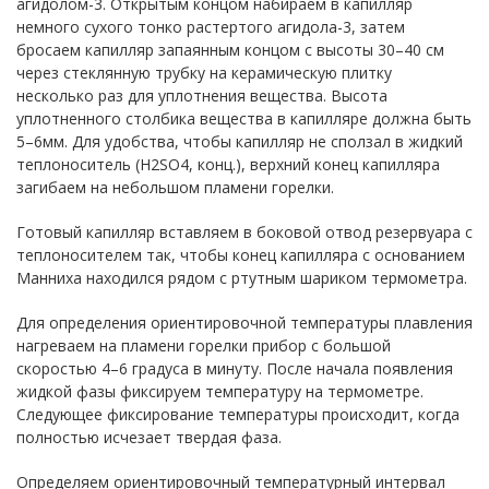
агидолом-3. Открытым концом набираем в капилляр
немного сухого тонко растертого агидола-3, затем
бросаем капилляр запаянным концом с высоты 30–40 см
через стеклянную трубку на керамическую плитку
несколько раз для уплотнения вещества. Высота
уплотненного столбика вещества в капилляре должна быть
5–6мм. Для удобства, чтобы капилляр не сползал в жидкий
теплоноситель (H2SO4, конц.), верхний конец капилляра
загибаем на небольшом пламени горелки.
Готовый капилляр вставляем в боковой отвод резервуара с
теплоносителем так, чтобы конец капилляра с основанием
Манниха находился рядом с ртутным шариком термометра.
Для определения ориентировочной температуры плавления
нагреваем на пламени горелки прибор с большой
скоростью 4–6 градуса в минуту. После начала появления
жидкой фазы фиксируем температуру на термометре.
Следующее фиксирование температуры происходит, когда
полностью исчезает твердая фаза.
Определяем ориентировочный температурный интервал