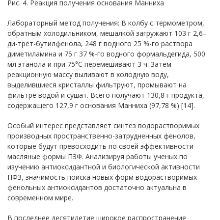
Рис. 4. Реакция получения основания Манниха
Лабораторный метод получения: В колбу с термометром,
обратным холодильником, мешалкой загружают 103 г 2,6–
ди-трет-бутилфенола, 248 г водного 25 %-го раствора
диметиламина и 75 г 37 %-го водного формальдегида, 500
мл этанола и при 75°С перемешивают 3 ч. Затем
реакционную массу выливают в холодную воду,
выделившиеся кристаллы фильтруют, промывают на
фильтре водой и сушат. Всего получают 130,8 г продукта,
содержащего 127,9 г основания Манниха (97,78 %) [14].
Особый интерес представляет синтез водорастворимых
производных пространственно-затрудненных фенолов,
которые будут превосходить по своей эффективности
масляные формы ПЗФ. Анализируя работы ученых по
изучению антиоксидантной и биологической активности
ПФЗ, значимость поиска новых форм водорастворимых
фенольных антиоксидантов достаточно актуальна в
современном мире.
В последнее десятилетие широкое распространение