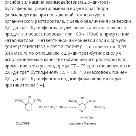
оксибензил)-амина взаимодействием 2,6–ди-трет-
бутилфенола, диметиламина и водного раствора
формальдегида при повышенной температуре в
органическом растворителе, с целью увеличения конверсии
2,6–ди-трет-бутилфенола и улучшения качества целевого
продукта, процесс проводят при 100 – 110oС в присутствии
катализатора – четвертичной аммониевой соли формулы
[(С4Н9)3С6Н5СН2N] + [OSO2 (ОС2Н5)]- – в количестве 0,03 –
0,16 мас. % по отношению к 2,6–ди-трет-бутилфенолу с
использованием в качестве органического растворителя
ароматического углеводорода С7 – С9 при отношении его к
2,6–ди-трет-бутилфенолу 1,5 – 1,8 : 1,0 (массовое), причем
2,6–ди-трет-бутилфенол и водный формальдегид подают
противотоком [14].