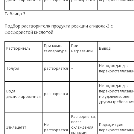
Таблица 3
Подбор растворителя продукта реакции агидола-3 с
фосфористой кислотой
При комн.
При
Растворитель
Вывод
температуре
нагревании
Не подходит для
Толуол
растворяется
–
перекристаллизац
Не подходит для
Вода
перекристаллизаци
растворяется
–
дистиллированная
но удовлетворяет
другим требовани
Растворяется,
после
Не
Подходит для
Этилацетат
охлаждения
растворяется
перекристаллизац
выпадает