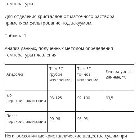
температуры.
Для отделения кристаллов от маточного раствора
применяем фильтрование под вакуумом.
Таблица 1
Анализ данных, полученных методом определения
температуры плавления
Т.пл, °C
Т.пл, °C
Литературные
Агидол-3
грубое
точное
данные, °С
измерение
измерение
До
98–125
92–100
93,5
перекристаллизации
После
90–96
93–95
перекристаллизации
Негигроскопичные кристаллические вещества сушим при