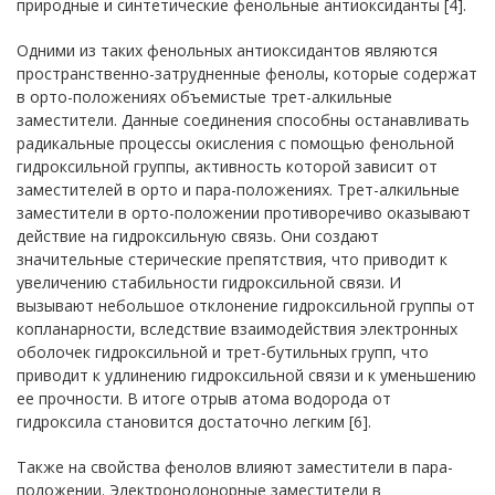
природные и синтетические фенольные антиоксиданты [4].
Одними из таких фенольных антиоксидантов являются
пространственно-затрудненные фенолы, которые содержат
в орто-положениях объемистые трет-алкильные
заместители. Данные соединения способны останавливать
радикальные процессы окисления с помощью фенольной
гидроксильной группы, активность которой зависит от
заместителей в орто и пара-положениях. Трет-алкильные
заместители в орто-положении противоречиво оказывают
действие на гидроксильную связь. Они создают
значительные стерические препятствия, что приводит к
увеличению стабильности гидроксильной связи. И
вызывают небольшое отклонение гидроксильной группы от
копланарности, вследствие взаимодействия электронных
оболочек гидроксильной и трет-бутильных групп, что
приводит к удлинению гидроксильной связи и к уменьшению
ее прочности. В итоге отрыв атома водорода от
гидроксила становится достаточно легким [6].
Также на свойства фенолов влияют заместители в пара-
положении. Электронодонорные заместители в