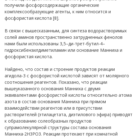
получили фосфорсодержащие органические
комплексообразующие агенты, к ним относится и
фосфористая кислота [8].
В связи с вышесказанным, для синтеза водорастворимых
солей аминов пространственно затрудненных фенолов
нами были использованы 3,5–ди-трет-бутил-4–
гидроксибензилдиметиламин или основание Манниха и
фосфористая кислота.
Найдено, что состав и строение продуктов реакции
агидола-3 с фосфористой кислотой зависят от молярного
соотношения реагентов. Показано, что реакции
вышеуказанного основания Манниха с двумя
эквивалентами фосфористой кислоты относительно атома
азота в состав основания Манниха при прямом
взаимодействии реагентов или в присутствии
растворителей (этилацетата, диэтилового эфира) приводят
к образованию солеобразных продуктов
супрамолекулярной структуры состава основания
Манниха∙2H3PO3. Реакции протекают при комнатной