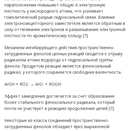
параположении повышают общую π-электронную
плотность у кислородного атома, что усиливает
гомолитический разрыв гидроксильной связи. Влияние
электроноакцепторного заместителя является обратным в
силу оттягивания электронов и размазыванию электронной
плотности по ароматическому кольцу [7].
Механизм ингибирующего действия пространственно-
затрудненных фенолов цепных реакций сводится к отрыву
радикалом атома водорода от гидроксильной группы
фенола. Продуктом реакции является феноксильный
радикал, у которого сохраняется свободная валентность:
ArOH + RO2∙ → ArO∙ + ROOH∙
Эффект замедления достигается за счет образования
более стабильного феноксильного радикала, который
почти не участвует в реакциях продолжения цепей [7].
Некоторые из класса соединений пространственно-
затрудненных фенолов обладают ярко выраженной