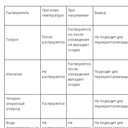
При комн.
При
Растворитель
Вывод
температуре
нагревании
Растворяется,
но после
Плохо
Не подходит для
Толуол
охлаждения
растворяется
перекристаллизац
не выпадает
осадок
Растворяется,
после
Не
Подходит для
Изооктан
охлаждения
растворяется
перекристаллизац
выпадает
осадок
Четырех
Не подходит для
хлористый
Растворяется
перекристаллизац
углерод
Вода
Не
Не
Не подходит для
дистиллированная
растворяется
растворяется
перекристаллизац