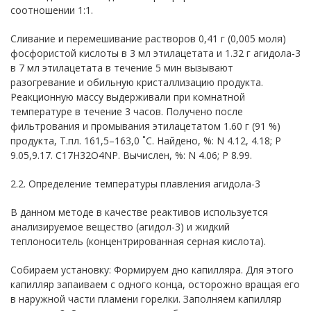
соотношении 1:1.
Сливание и перемешивание растворов 0,41 г (0,005 моля)
фосфористой кислоты в 3 мл этилацетата и 1.32 г агидола-3
в 7 мл этилацетата в течение 5 мин вызывают
разогревание и обильную кристаллизацию продукта.
Реакционную массу выдерживали при комнатной
температуре в течение 3 часов. Получено после
фильтрования и промывания этилацетатом 1.60 г (91 %)
продукта, Т.пл. 161,5–163,0 ˚С. Найдено, %: N 4.12, 4.18; P
9.05,9.17. C17H32O4NP. Вычислен, %: N 4.06; P 8.99.
2.2. Определение температуры плавления агидола-3
В данном методе в качестве реактивов используется
анализируемое вещество (агидол-3) и жидкий
теплоноситель (концентрированная серная кислота).
Собираем установку: Формируем дно капилляра. Для этого
капилляр запаиваем с одного конца, осторожно вращая его
в наружной части пламени горелки. Заполняем капилляр