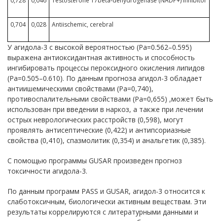
0,728
0,046
Testosterone 17beta-dehydrogenase (NADP+) inhibitor
0,704
0,028
Antiischemic, cerebral
У агидола-3 с высокой вероятностью (Ра=0.562–0.595)
выражена антиоксидантная активность и способность
ингибировать процессы пероксидного окисления липидов
(Ра=0.505–0.610). По данным прогноза агидол-3 обладает
антиишемическими свойствами (Ра=0,740),
противоспалительными свойствами (Ра=0,655) ,может быть
использован при введении в наркоз, а также при лечении
острых неврологических расстройств (0,598), могут
проявлять антисептические (0,422) и антипсориазные
свойства (0,410), спазмолитик (0,354) и анальгетик (0,385).
С помощью программы GUSAR произведен прогноз
токсичности агидола-3.
По данным программ PASS и GUSAR, агидол-3 относится к
слаботоксичным, биологически активным веществам. Эти
результаты коррелируются с литературными данными и