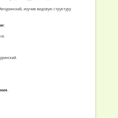
ичуринский, изучив видовую структуру
и:
на;
уринский.
ние.