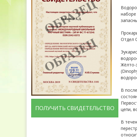
Водорос
наборе
запасн
Прокари
Отдел С
Эукарио
водорос
Жёлто-з
(Dinoph
водорос
В после
состоян
Первос
ПОЛУЧИТЬ СВИДЕТЕЛЬСТВО
цепи, в
В тече
перестр
относи