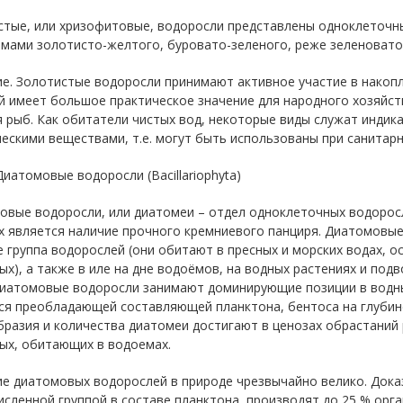
стые, или хризофитовые, водоросли представлены одноклеточ
змами золотисто-желтого, буровато-зеленого, реже зеленовато
е. Золотистые водоросли принимают активное участие в накопле
 имеет большое практическое значение для народного хозяйст
 рыб. Как обитатели чистых вод, некоторые виды служат индик
ескими веществами, т.е. могут быть использованы при санитарн
иатомовые водоросли (Bacillariophyta)
овые водоросли, или диатомеи – отдел одноклеточных водорос
х является наличие прочного кремниевого панциря. Диатомовые
 группа водорослей (они обитают в пресных и морских водах, о
х), а также в иле на дне водоёмов, на водных растениях и подв
 Диатомовые водоросли занимают доминирующие позиции в водны
ся преобладающей составляющей планктона, бентоса на глубин
разия и количества диатомеи достигают в ценозах обрастаний 
ых, обитающих в водоемах.
е диатомовых водорослей в природе чрезвычайно велико. Доказ
сленной группой в составе планктона, производят до 25 % орг