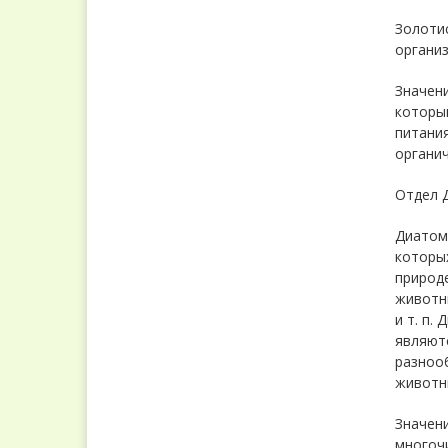
Золоти
органи
Значени
который
питания
органич
Отдел Д
Диатом
которы
природе
животны
и т. п.
являют
разнооб
животн
Значени
многочи