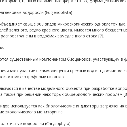
 и кормов, ценных витаминных, ферментных, фармацевтических 
вгленовые водоросли (Euglenophyta)
объединяет свыше 900 видов микроскопических одноклеточных, 
слей зеленого, редко красного цвета. Имеется много бесцветн
распространены в водоёмах замедленного стока [7].
е.
яются существенным компонентом биоценозов, участвующим в 
печивают участие в самоочищении пресных вод и в доочистке с
ности к миксотрофному питанию.
льзуются в качестве модельного объекта при разработке вопро
 а также при решении некоторых общебиологических проблем [3
 видов используется как биологические индикаторы загрязнени
ме экологического мониторинга.
олотистые водоросли (Сhrysophyta)