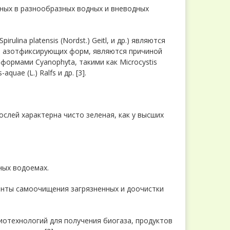
нных в разнообразных водных и вневодных
ulina platensis (Nordst.) Geitl, и др.) являются
е азотфиксирующих форм, являются причиной
ормами Cyanophyta, такими как Microcystis
quae (L.) Ralfs и др. [3].
слей характерна чисто зеленая, как у высших
ных водоемах.
енты самоочищения загрязненных и доочистки
отехнологий для получения биогаза, продуктов