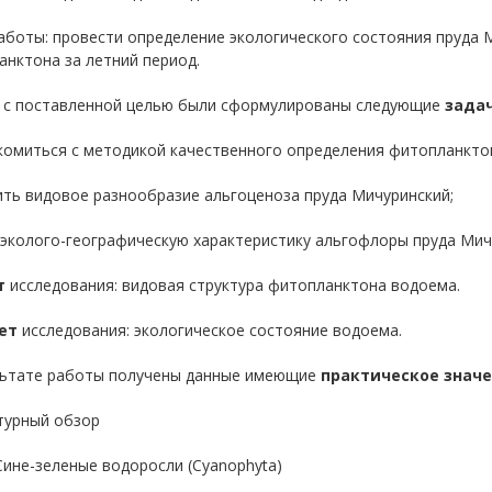
боты: провести определение экологического состояния пруда М
нктона за летний период.
и с поставленной целью были сформулированы следующие
задач
комиться с методикой качественного определения фитопланкто
ить видовое разнообразие альгоценоза пруда Мичуринский;
 эколого-географическую характеристику альгофлоры пруда Мич
т
исследования: видовая структура фитопланктона водоема.
ет
исследования: экологическое состояние водоема.
льтате работы получены данные имеющие
практическое значе
турный обзор
ине-зеленые водоросли (Сyanophyta)