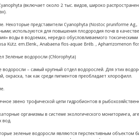
yanophyta (включает около 2 тыс. видов, широко распростране
х).
е. Некоторые представители Cyanophyta (Nostoc pruniforme Ag., Spir
ными; используются для повышения плодородия почв в качеств
ия» воды в водоемах, нередко обусловливаемого токсическими ф
sa Kütz. em.Elenk., Anabaena flos-aquae Bréb. , Apharrizomenon flos-a
ел Зелёные водоросли (Chlorophyta)
 водоросли – самый крупный отдел водорослей. Для этих водоро
й, окраска, так как среди пигментов преобладает хлорофилл.
е.
ичное звено трофической цепи гидробионтов в рыбохозяйствен
каторные организмы в системе экологического мониторинга, аг
 вод.
оторые зеленые водоросли являются перспективным объектом би