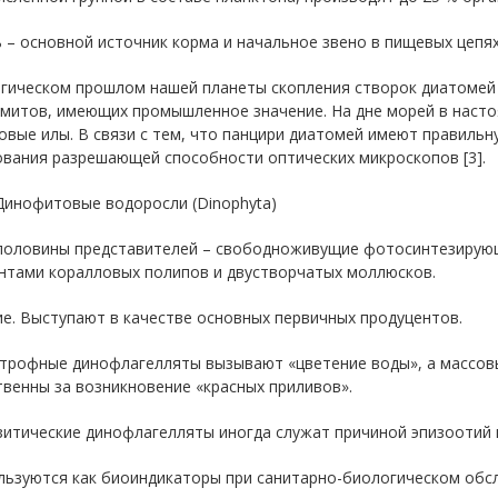
 – основной источник корма и начальное звено в пищевых цепя
огическом прошлом нашей планеты скопления створок диатомей
омитов, имеющих промышленное значение. На дне морей в наст
вые илы. В связи с тем, что панцири диатомей имеют правильн
ования разрешающей способности оптических микроскопов [3].
Динофитовые водоросли (Dinophyta)
половины представителей – свободноживущие фотосинтезирующ
нтами коралловых полипов и двустворчатых моллюсков.
е. Выступают в качестве основных первичных продуцентов.
отрофные динофлагелляты вызывают «цветение воды», а массов
венны за возникновение «красных приливов».
зитические динофлагелляты иногда служат причиной эпизоотий 
льзуются как биоиндикаторы при санитарно-биологическом обсл