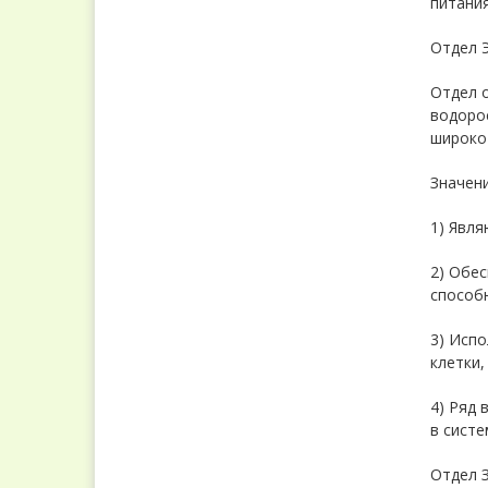
питания
Отдел Э
Отдел 
водоро
широко 
Значени
1) Явл
2) Обес
способ
3) Испо
клетки,
4) Ряд
в систе
Отдел З