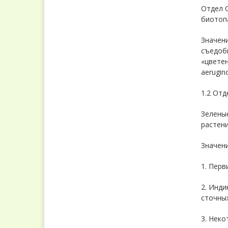
Отдел C
биотопа
Значени
съедоб
«цветен
aerugino
1.2 Отд
Зеленые
растени
Значени
1. Перв
2. Инди
сточных
3. Нек