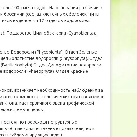
коло 100 тысяч видов. На основании различий в
и биохимии (состав клеточных оболочек, типы
тиков выделяется 12 отделов водорослей:
ia). Подцарство Цианобактерии (Cyanobionta).
рство Водоросли (Phycobionta). Отдел Зелёные
тдел Золотистые водоросли (Chrysophyta). Отдел
(Bacillariophyta).Отдел Динофитовые водоросли
е водоросли (Phaeophyta). Отдел Красные
гионов, возникает необходимость наблюдения за
м всего комплекса экологических групп водоемов.
нктона, как первичного звена трофической
 экосистемы в целом.
 постоянно происходят структурные
пп в общие количественные показатели, но и
ексы субдоминирующих видов.