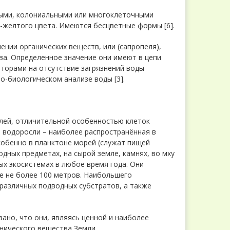
ными, колониальными или многоклеточными
-желтого цвета. Имеются бесцветные формы [6].
нии opгaнических веществ, или (сапропеля),
ва. Определенное значение они имеют в цепи
аторами на отсутствие загрязнений воды
о-биологическом анализе воды [3].
лей, отличительной особенностью клеток
 водоросли – наиболее распространённая в
собенно в планктоне морей (служат пищей
одных предметах, на сырой земле, камнях, во мху
х экосистемах в любое время года. Они
е не более 100 метров. Наибольшего
различных подводных субстратов, а также
ано, что они, являясь ценной и наиболее
анического вещества Земли.