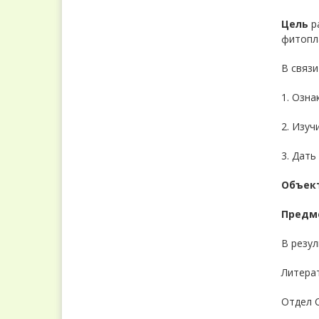
Цель
ра
фитопла
В связ
1. Озна
2. Изуч
3. Дать
Объек
Предм
В резу
Литера
Отдел С