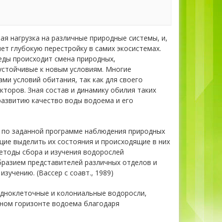
я нагрузка на различные природные системы, и,
ет глубокую перестройку в самих экосистемах.
еды происходит смена природных,
устойчивые к новым условиям. Многие
и условий обитания, так как для своего
кторов. Зная состав и динамику обилия таких
развитию качество воды водоема и его
по заданной программе наблюдения природных
щие выделить их состояния и происходящие в них
етоды сбора и изучения водорослей
бразием представителей различных отделов и
зучению. (Вассер с соавт., 1989)
одноклеточные и колониальные водоросли,
ном горизонте водоема благодаря