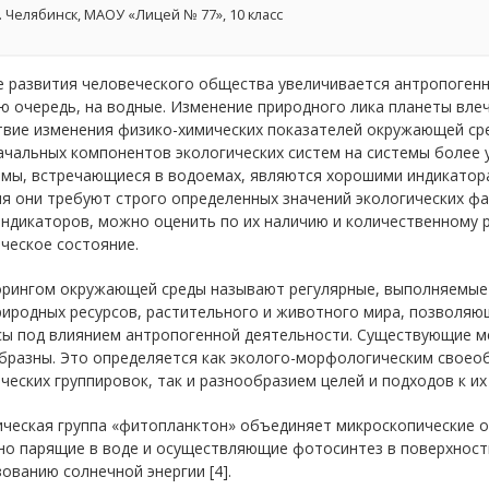
. Челябинск, МАОУ «Лицей № 77», 10 класс
 развития человеческого общества увеличивается антропогенна
ю очередь, на водные. Изменение природного лика планеты влеч
твие изменения физико-химических показателей окружающей ср
ачальных компонентов экологических систем на системы более 
мы, встречающиеся в водоемах, являются хорошими индикаторам
я они требуют строго определенных значений экологических фа
ндикаторов, можно оценить по их наличию и количественному 
ческое состояние.
рингом окружающей среды называют регулярные, выполняемые 
риродных ресурсов, растительного и животного мира, позволяю
сы под влиянием антропогенной деятельности. Существующие м
бразны. Это определяется как эколого-морфологическим своео
ческих группировок, так и разнообразием целей и подходов к их и
ическая группа «фитопланктон» объединяет микроскопические 
но парящие в воде и осуществляющие фотосинтез в поверхност
ованию солнечной энергии [4].