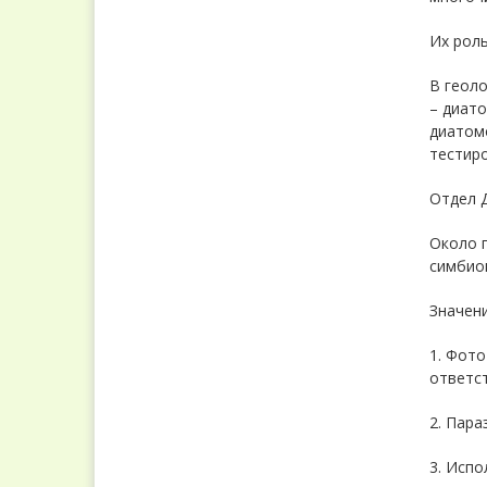
Их роль
В геол
– диат
диатомо
тестир
Отдел 
Около 
симбио
Значени
1. Фот
ответст
2. Пара
3. Испо