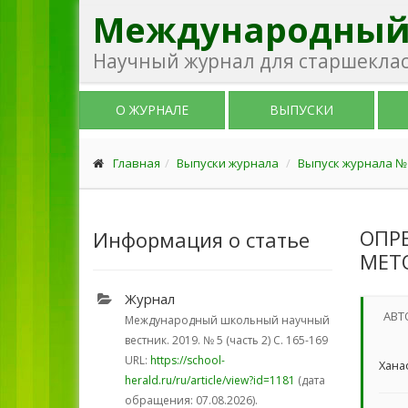
Международный
Научный журнал для старшекласс
О ЖУРНАЛЕ
ВЫПУСКИ
Главная
Выпуски журнала
Выпуск журнала № 5
ОПР
Информация о статье
МЕТ
Журнал
АВТ
Международный школьный научный
вестник. 2019.
№ 5 (часть 2)
С. 165-169
URL:
https://school-
Хана
herald.ru/ru/article/view?id=1181
(дата
обращения: 07.08.2026).