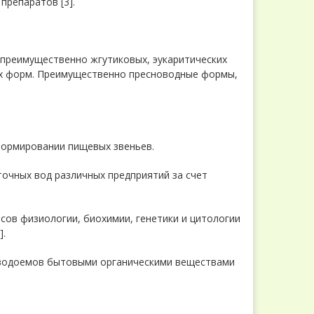
препаратов [3].
преимущественно жгутиковых, эукаритических
ых форм. Преимущественно пресноводные формы,
формировании пищевых звеньев.
точных вод различных предприятий за счет
сов физиологии, биохимии, генетики и цитологии
].
я водоемов бытовыми органическими веществами