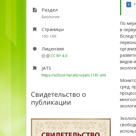
г
1
Раздел
Биология
По мере
Страницы
в перву
Вследс
165–169
первон
Лицензия
организ
развити
CC BY 4.0
видов-и
JATS
экологи
https://school-herald.ru/jats.1181.xml
Монито
сред, п
Свидетельство о
процес
многоо
публикации
экологи
Эколог
свобод
использ