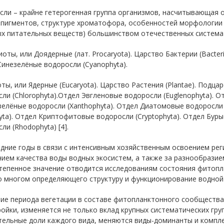
ли – крайне гетерогенная группа организмов, насчитывающая о
 пигментов, структуре хроматофора, особенностей морфологии 
ых питательных веществ) большинством отечественных система
оты, или Доядерные (лат. Procaryota). Царство Бактерии (Bacter
инезелёные водоросли (Cyanophyta).
ты, или Ядерные (Eucaryota). Царство Растения (Plantae). Подца
ли (Chlorophyta).Отдел Эвгленовые водоросли (Euglenophyta). О
елёные водоросли (Xanthophyta). Отдел Диатомовые водоросли 
yta). Отдел Криптофитовые водоросли (Cryptophyta). Отдел Буры
ли (Rhodophyta) [4].
дние годы в связи с интенсивным хозяйственным освоением ре
ием качества воды водных экосистем, а также за разнообразие
тепенное значение отводится исследованиям состояния фитопла
о многом определяющего структуру и функционирование водной
ние периода вегетации в составе фитопланктонного сообщества
ойки, изменяется не только вклад крупных систематических гру
тельные доли каждого вида, меняются виды-доминанты и компл