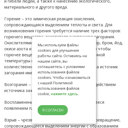
и гибели людей, а также к нанесению экологического,
материального и другого вреда.
Горение – это химическая реакция окисления,
сопровождающаяся выделением теплоты и света. Для
возникновения горения требуется наличие трех факторов:
горючего вещества, окислителя и источника загорания.
Окислителями могут быть кислород, хлор, фтор, бром, йод,
Мы используем файлы
окиси азота и другие. Кроме того, необходимо чтобы
cookies для улучшения
горючее вещество было нагрето до определенной
работы сайта. Оставаясь на
температуры и находилось в определенном
нашем сайте, вы
соглашаетесь с условиями
количественном соотношении с окислителем, а источник
использования файлов
загорания имел определенную энергию.
cookies. Чтобы ознакомиться
с нашей Политикой
Возгорание – возникновение горения под воздействием
использования файлов
источника зажигания.
cookie,
нажмите здесь
.
Воспламенение – возгорание, сопровождающееся
появлением пламени
Я СОГЛАСЕН
Взрыв – чрезвычайно быстрое (взрывчатое) превращение,
сопровождающееся выделением энергии с образованием