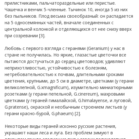
прилистниками, пальчатораздельные или перистые.
Чашечка и венчик 5-членные. Тычинок 10, иногда 5 из них
без пыльников. Плод весьма своеобразный: он распадается
на 5 односемянных частей, вначале соединенных с
центральной колонкой и отделяющихся от нее снизу вверх
при созревании [3].
Любовь с первого взгляда с геранями (Geranium) у нас в
стране не получилась. Но яркие, глазастые цветочки все
пытаются достучаться до сердец цветоводов; удивляют
неприхотливостью, устойчивостью к болезням,
нетребовательностью к почвам, длительными сроками
цветения, крупными, до 5 см в диаметре, цветками (у герани
великолепной, G.xmagnificum), изумительно миниатюрными
розетками (у герани пепельной, G.cinereum), махровыми
цветками (у гераней гималайской, G.himalayense, и луговой,
G.pratense), окраской и необычным строением листьев (у
герани красно-бурой, G.phaeum) [2].
Некоторые виды гераней исконно русские растения,
украшают наши леса и луга. Без проблем зимуют в