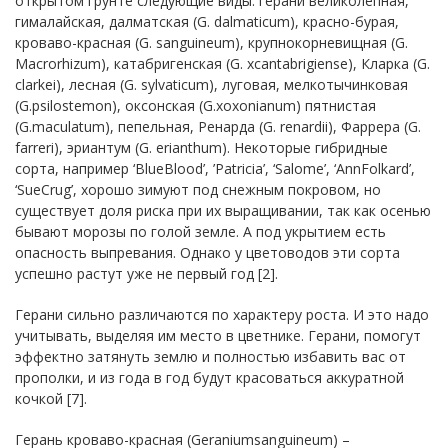
открытом грунте следующие виды: герани великолепная,
гималайская, далматская (G. dalmaticum), красно-бурая,
кроваво-красная (G. sanguineum), крупнокорневищная (G.
Macrorhizum), катабригенская (G. xcantabrigiense), Кларка (G.
clarkei), лесная (G. sylvaticum), луговая, мелкотычинковая
(G.psilostemon), оксонская (G.xoxonianum) пятнистая
(G.maculatum), пепельная, Ренарда (G. renardii), Фаррера (G.
farreri), эриантум (G. erianthum). Некоторые гибридные
сорта, например ‘BlueBlood’, ’Patricia’, ‘Salome’, ‘AnnFolkard’,
‘SueCrug’, хорошо зимуют под снежным покровом, но
существует доля риска при их выращивании, так как осенью
бывают морозы по голой земле. А под укрытием есть
опасность выпревания. Однако у цветоводов эти сорта
успешно растут уже не первый год [2].
Герани сильно различаются по характеру роста. И это надо
учитывать, выделяя им место в цветнике. Герани, помогут
эффектно затянуть землю и полностью избавить вас от
прополки, и из года в год будут красоваться аккуратной
кочкой [7].
Герань кроваво-красная (Geraniumsanguineum) –