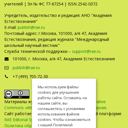
учителей | Эл № ФС 77-67254 | ISSN 2542-0372
Учредитель, издательство и редакция: АНО "Академия
Естествознания"
E-mail:
publish@rae.ru
Почтовый адрес: г.Москва, 101000, а/я 47, Академия
Естествознания, редакция журнала "Международный
школьный научный вестник"
Служба технической поддержки –
support@rae.ru
101000, г. Москва, а/я 47, Академия Естествознания
publish@rae.ru
+7 (499) 705-72-30
Мы используем файлы
cookies для улучшения
работы сайта. Оставаясь на
Материалы журнала доступны по
лицензии Creative
нашем сайте, вы
Commons «Attribution» («Атрибуция») 4.0 Всемирная
.
соглашаетесь с условиями
Сайт работает на универсальной издательской платформе
использования файлов
RAE Editorial System
cookies. Чтобы ознакомиться
с нашей Политикой
Политика обработки персональных данных