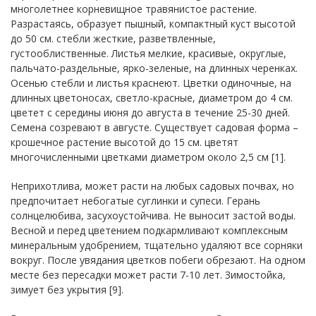
многолетнее корневищное травянистое растение.
Разрастаясь, образует пышный, компактный куст высотой
до 50 см. стебли жесткие, разветвленные,
густооблиственные. Листья мелкие, красивые, округлые,
пальчато-раздельные, ярко-зеленые, на длинных черенках.
Осенью стебли и листья краснеют. Цветки одиночные, на
длинных цветоносах, светло-красные, диаметром до 4 см.
цветет с середины июня до августа в течение 25-30 дней.
Семена созревают в августе. Существует садовая форма –
крошечное растение высотой до 15 см. цветят
многочисленными цветками диаметром около 2,5 см [1].
Неприхотлива, может расти на любых садовых почвах, но
предпочитает небогатые суглинки и супеси. Герань
солнцелюбива, засухоустойчива. Не выносит застой воды.
Весной и перед цветением подкармливают комплексным
минеральным удобрением, тщательно удаляют все сорняки
вокруг. После увядания цветков побеги обрезают. На одном
месте без пересадки может расти 7-10 лет. Зимостойка,
зимует без укрытия [9].