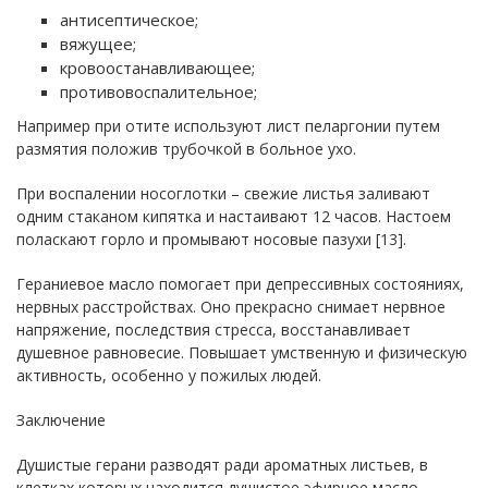
антисептическое;
вяжущее;
кровоостанавливающее;
противовоспалительное;
Например при отите используют лист пеларгонии путем
размятия положив трубочкой в больное ухо.
При воспалении носоглотки – свежие листья заливают
одним стаканом кипятка и настаивают 12 часов. Настоем
поласкают горло и промывают носовые пазухи [13].
Гераниевое масло помогает при депрессивных состояниях,
нервных расстройствах. Оно прекрасно снимает нервное
напряжение, последствия стресса, восстанавливает
душевное равновесие. Повышает умственную и физическую
активность, особенно у пожилых людей.
Заключение
Душистые герани разводят ради ароматных листьев, в
клетках которых находится душистое эфирное масло.