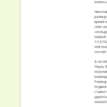
знали к
Николай
разведч
время е
себе св
«зольда
первой 
1/13/18
лейтена
соответ
В октяб
Пауль В
получи
команд
Разведч
подвижн
ставки 
удалось
оказало