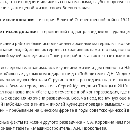
зать, что их подвиги являлись сознательными, глубоко прочув
ние, даже ценой жизни, своих боевых задач.
т исследования
– история Великой Отечественной войны 1941-
ет исследования
– героический подвиг разведчиков – уральцев
писании работы были использованы архивные материалы школьно
нания людей, знавших героев, сохранивших память о них, восп
шей музей разведчика в Талицком районе, а также газетные и ж
исследователи занимались изучением жизни и деятельности Н.И
и «Сильные духом» командира отряда «Победители» Д.Н. Медведе
овала мемуары Николая Струтинского – разведчика партизанско
ва». Земляк героя, писатель Сергей Кузнецов из Талицы в 2010г
л под названием «Легенда отечественной контрразведки», где 
ые сведения из жизни разведчика. Весьма неоднозначную оценк
й Набойщиков в книге «Николай Кузнецов-правда и вымысел». 
ни – пребывание на финском фронте в годы советско-финской в
ные факты из жизни другого разведчика – С.А. Коровина нам пре
пондент газеты «Машиностроитель» А.И. Прокопьева.