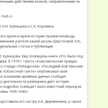
ственными действиями воинов, направленными на
1945 гг.
 Н.И. Кузнецова и С.А. Коровина.
го музея и музея истории Уралвагонзавода,
оминания учителя нашей школы Шерстковой Н.В.,
урнальные статьи и публикации.
. Кузнецова. Ему посвящены книги «Это было под
ва. В 1974 г. газета «Комсомольская правда»
го отряда «Победители» «Последний бой Николая
 в «Областной газете» опубликовал свой
на основании архивных данных сообщил
у деятельности разведчика даёт историк
Он подробно освящает мало известный период из
ойны 1939-1940гг.
доставила его сестра Н.А. Деревянкина, а также