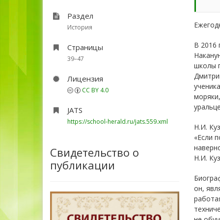
Раздел
Ежегодн
История
В 2016 
Страницы
Наканун
39–47
школы п
Дмитрий
Лицензия
ученика
CC BY 4.0
моряки,
уральце
JATS
https://school-herald.ru/jats.559.xml
Н.И. Ку
«Если п
наверно
Свидетельство о
Н.И. Ку
публикации
Биограф
он, явл
работая
техниче
не обуч