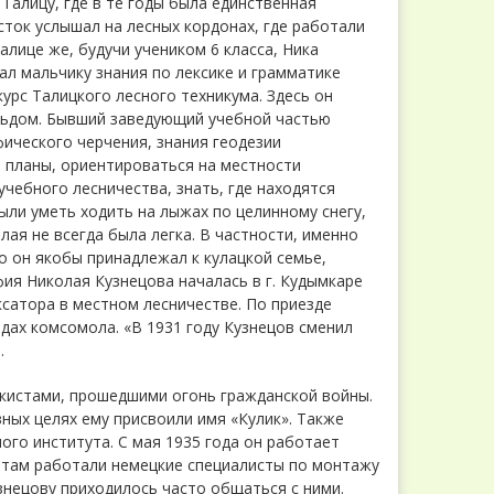
Талицу, где в те годы была единственная
ток услышал на лесных кордонах, где работали
лице же, будучи учеником 6 класса, Ника
ал мальчику знания по лексике и грамматике
курс Талицкого лесного техникума. Здесь он
льдом. Бывший заведующий учебной частью
фического черчения, знания геодезии
 планы, ориентироваться на местности
учебного лесничества, знать, где находятся
ыли уметь ходить на лыжах по целинному снегу,
олая не всегда была легка. В частности, именно
то он якобы принадлежал к кулацкой семье,
фия Николая Кузнецова началась в г. Кудымкаре
сатора в местном лесничестве. По приезде
дах комсомола. «В 1931 году Кузнецов сменил
.
екистами, прошедшими огонь гражданской войны.
ных целях ему присвоили имя «Кулик». Также
ого института. С мая 1935 года он работает
 там работали немецкие специалисты по монтажу
знецову приходилось часто общаться с ними.