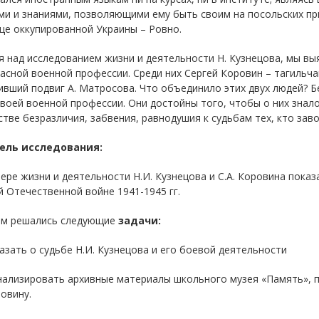
и и знаниями, позволяющими ему быть своим на посольских пр
це оккупированной Украины – Ровно.
 над исследованием жизни и деятельности Н. Кузнецова, мы вы
асной военной профессии. Среди них Сергей Коровин – тагильча
вший подвиг А. Матросова. Что объединило этих двух людей? Б
своей военной профессии. Они достойны того, чтобы о них зн
тве безразличия, забвения, равнодушия к судьбам тех, кто заво
ель исследования:
ере жизни и деятельности Н.И. Кузнецова и С.А. Коровина показ
 Отечественной войне 1941-1945 гг.
ом решались следующие
задачи:
казать о судьбе Н.И. Кузнецова и его боевой деятельности
нализировать архивные материалы школьного музея «Память», 
ровину.