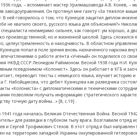
1936 года, – вспоминает мастер Уралмашзавода А.В. Конев, – м
в заводоуправления. Он протянул мне газету «За тяжёлое маш
. В ней говорилось о том, что Кузнецов защитил диплом инжене
ебе не хватило своего, русского языка для объяснения?» Никола
специалиста неизмеримо сильнее, как говорят: ум хорошо, а два 
ко производственной, но и жизненной школой. Здесь сложился е
о, целеустремленность и находчивость. В областном управлени
Кузнецов попал в поле зрения вновь назначенного наркома вну
 впечатлениями о работе агента «Учёный» он поделился со св
ния НКВД СССР Леонидом Райхмоном. Весной 1938 года Н.И. Куз
вным псевдонимом «Колонист». Здесь он работает в КГБ и заоч
итает, переводит тексты с немецкого языка, изучает историю и
а Г. Набойщикова, что дебют Кузнецова как разведчика состоя
такты «Колониста» с дипломатическими и техническими сотрудн
ании позволяли получать информацию стратегического характер
ству точную дату войны…» [8, с.19] .
 1941 года началась Великая Отечественная Война. Весной 194
тель» для разведки в глубоком тылу врага. Возглавили отряд
в и Сергей Трофимович Стехов. В этот отряд и был направлен Н.
ен на территорию западной Украины оккупированной гитлеровск