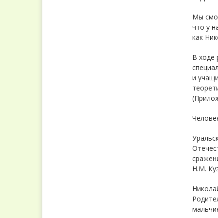
Мы смо
что у н
как Ник
В ходе 
специал
и учащи
теорети
(Прилож
Человек
Уральс
Отечест
сражен
Н.М. Ку
Николай
Родител
мальчик