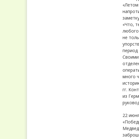
«Летом 
напроти
заметку
«Что, т
любого 
не толь
упорств
период 
Своими
отделе
операти
много ч
историк
гг. Кон
из Герм
руковод
22 июня
«Победи
Медведе
заброш