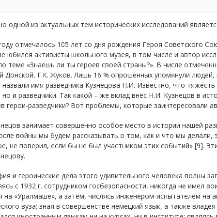
о одной из актуальных тем исторических исследований являет
году отмечалось 105 лет со дня рождения Героя Советского Сою
е юбилея активисты школьного музея, в том числе и автор исс
о теме «Знаешь ли ты героев своей страны?». В числе отмечен
 Донской, Г.К. Жуков. Лишь 16 % опрошенных упомянули людей,
 назвали имя разведчика Кузнецова Н.И. Известно, что тяжесть
 но и разведчики. Так какой – же вклад внёс Н.И. Кузнецов в ис
в герои-разведчики? Вот проблемы, которые заинтересовали ав
знецов занимает совершенно особое место в истории нашей раз
осле войны мы будем рассказывать о том, как и что мы делали, э
е, не поверил, если бы не был участником этих событий» [9]. Э
знецову.
ия и героические дела этого удивительного человека полны заг
яясь с 1932 г. сотрудником госбезопасности, никогда не имел во
 на «Уралмаше», а затем, числясь инженером-испытателем на а
ского вуза; зная в совершенстве немецкий язык, а также владея
ался иностранным языкам ни на курсах, ни в институте; являясь