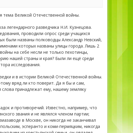
ся тема Великой Отечественной войны.
за легендарного разведчика Н.И. Кузнецова.
ледования, проводили опрос среди учащихся
ных были названы полководцы Александр Невский,
 именами которых названы улицы города. Лишь 2
 войны на себе несли не только пехотинцы,
торию нашей страны и края? Были ли ещё среди
тора исследования.
ведки и в истории Великой Отечественной войны.
тому вряд ли кто поверит. Да я бы и сам,
ти слова принадлежат ему, нашему земляку
адок и противоречий. Известно, например, что
инского звания и не являлся членом партии;
виазаводе в Москве, он никогда не заканчивал
 польским, эсперанто и коми-пермяцким, никогда
 выходцем из крестьянской семьи, он овладел