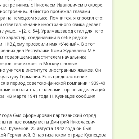
ы встретились с Николаем Ивановичем в сквере,
иностроение». Я быстро пробежал глазами
ра на немецком языке. Помнится, я спросил его:
й ответил: «Знание иностранного языка делает
лучше…» [2, с. 54]. Уралмашзавод стал для него
го характер, соединивший в себе редкое
и НКВД ему присвоили имя «Учёный». В этот
тренних дел Республики Коми Журавлёва М.Н.
оим товарищем-заместителем начальника
нецов переезжает в Москву с новым
но учится в институте иностранных языков. Он
 культуру Германии. Есть предположение
лся в период советско-финской компании 1939-40
иками посольства, с членами торговых делегаций
а. «В марте 1941 года Н. Кузнецов сообщил
2 года был сформирован партизанский отряд
 испытанные коммунисты Дмитрий Николаевич
И. Кузнецов. 25 августа 1942 года он был
ой Германией. В партизанском отряде Кузнецова