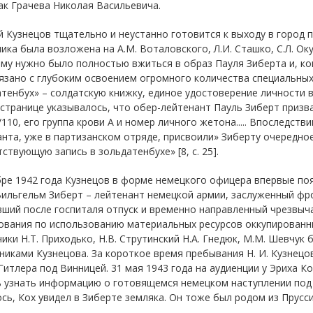
ак Грачева Николая Васильевича.
 Кузнецов тщательно и неустанно готовится к выходу в город 
ика была возложена на А.М. Воталовского, Л.И. Сташко, С.Л. Окун
му нужно было полностью вжиться в образ Пауля Зиберта и, кон
язано с глубоким освоением огромного количества специальных 
тенбух» – солдатскую книжку, единое удостоверение личности в
странице указывалось, что обер-лейтенант Пауль Зиберт призв
/110, его группа крови А и номер личного жетона..... Впоследств
нта, уже в партизанском отряде, присвоили» Зиберту очередное
ствующую запись в зольдатенбухе» [8, с. 25].
ре 1942 года Кузнецов в форме немецкого офицера впервые поя
ильгельм Зиберт – лейтенант немецкой армии, заслуженный фро
вший после госпиталя отпуск и временно направленный чрезвы
ования по использованию материальных ресурсов оккупированны
ики Н.Т. Приходько, Н.В. Струтинский Н.А. Гнедюк, М.М. Шевч
иками Кузнецова. За короткое время пребывания Н. И. Кузнец
Гитлера под Винницей. 31 мая 1943 года на аудиенции у Эриха К
 узнать информацию о готовящемся немецком наступлении под 
сь, Кох увидел в Зиберте земляка. Он тоже был родом из Прусси