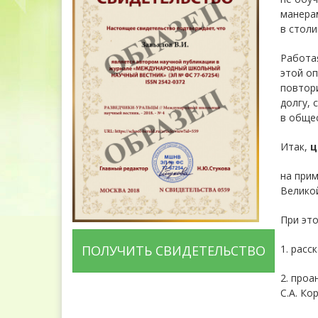
манерам
в столи
Работая
этой оп
повтори
долгу, 
в общес
Итак,
ц
на прим
Великой
При эт
1. расс
ПОЛУЧИТЬ СВИДЕТЕЛЬСТВО
2. проа
С.А. Ко