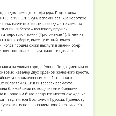
под видом немецкого офицера. Подготовка
я [8, с.19]. С.Л. Окунь вспоминает: «За короткое
ечно, научиться вести разведку, что само по
знаний. Зиберту – Кузнецову вручили
 гитлеровской армии (Приложение 1). В нём на
ан в Кенигсберге, имеет учётный номер
ии, когда прошли сроки выслуги в звании обер-
 воинское звание – гауптман – и сделали
вился на улицах города Ровно. По документам он
нтовик, кавалер двух орденов железного креста,
чайным уполномоченным хозяйственного
х областей СССР в интересах вермахта.
ук были ближайшими помощниками и боевыми
ова в Ровно им было раскрыто местонахождение
оха – гаулейтера Восточной Пруссии, Кузнецову
Курском с использованием новой техники. Как
и.