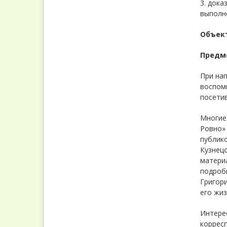
3. дока
выполне
Объек
Предм
При на
воспоми
посетив
Многие 
Ровно» 
публик
Кузнецо
материа
подробн
Григори
его жиз
Интерес
коррес