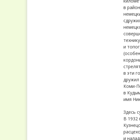
километ
в район
немецки
сдружил
немецко
соверш
технику
и топог
(особен
кордоны
стрелят
в эти г
дружил 
Коми-Пе
в Кудым
имя Ник
Здесь с
В 1932 
Кузнецо
расцех
и налад