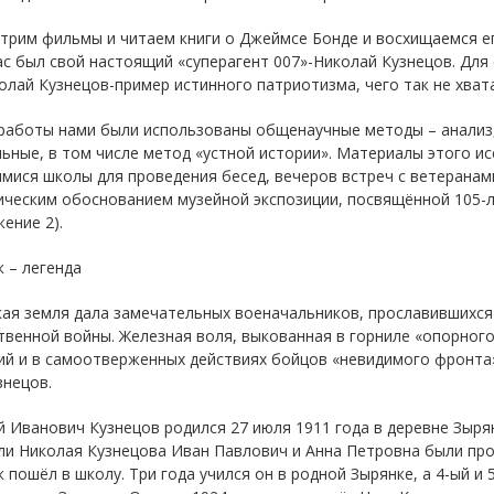
трим фильмы и читаем книги о Джеймсе Бонде и восхищаемся ег
ас был свой настоящий «суперагент 007»-Николай Кузнецов. Для
олай Кузнецов-пример истинного патриотизма, чего так не хват
работы нами были использованы общенаучные методы – анализ,
ьные, в том числе метод «устной истории». Материалы этого и
мися школы для проведения бесед, вечеров встреч с ветеранам
ческим обоснованием музейной экспозиции, посвящённой 105-л
ение 2).
 – легенда
кая земля дала замечательных военачальников, прославившихся
венной войны. Железная воля, выкованная в горниле «опорного
ий и в самоотверженных действиях бойцов «невидимого фронта»
знецов.
 Иванович Кузнецов родился 27 июля 1911 года в деревне Зыря
и Николая Кузнецова Иван Павлович и Анна Петровна были прос
 пошёл в школу. Три года учился он в родной Зырянке, а 4-ый и 5