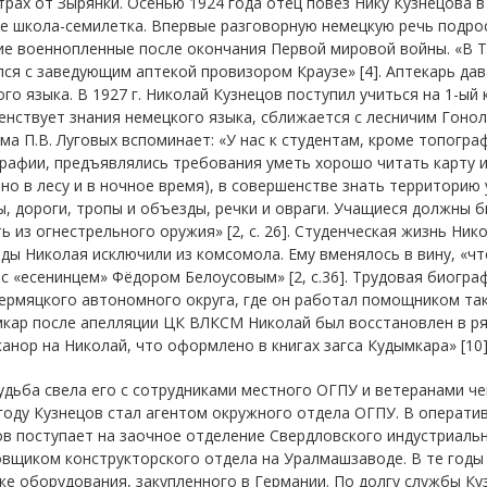
рах от Зырянки. Осенью 1924 года отец повёз Нику Кузнецова в 
е школа-семилетка. Впервые разговорную немецкую речь подрос
е военнопленные после окончания Первой мировой войны. «В Та
ся с заведующим аптекой провизором Краузе» [4]. Аптекарь дав
го языка. В 1927 г. Николай Кузнецов поступил учиться на 1-ый 
енствует знания немецкого языка, сближается с лесничим Гоно
ма П.В. Луговых вспоминает: «У нас к студентам, кроме топогра
рафии, предъявлялись требования уметь хорошо читать карту и
но в лесу и в ночное время), в совершенстве знать территорию 
, дороги, тропы и объезды, речки и овраги. Учащиеся должны б
ь из огнестрельного оружия» [2, с. 26]. Студенческая жизнь Ник
оды Николая исключили из комсомола. Ему вменялось в вину, «ч
с «есенинцем» Фёдором Белоусовым» [2, с.36]. Трудовая биогра
рмяцкого автономного округа, где он работал помощником так
кар после апелляции ЦК ВЛКСМ Николай был восстановлен в ря
анор на Николай, что оформлено в книгах загса Кудымкара» [10]
удьба свела его с сотрудниками местного ОГПУ и ветеранами ч
году Кузнецов стал агентом окружного отдела ОГПУ. В оператив
в поступает на заочное отделение Свердловского индустриальн
овщиком конструкторского отдела на Уралмашзаводе. В те годы
ке оборудования, закупленного в Германии. По долгу службы Ку