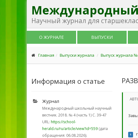
Международный
Научный журнал для старшекласс
О ЖУРНАЛЕ
ВЫПУСКИ
Главная
Выпуски журнала
Выпуск журнала № 4
РАЗ
Информация о статье
АВТ
Журнал
Международный школьный научный
вестник. 2018.
№ 4 (часть 1)
С. 39-47
Завь
URL:
https://school-
herald.ru/ru/article/view?id=559
(дата
г
1
обращения: 06.08.2026).