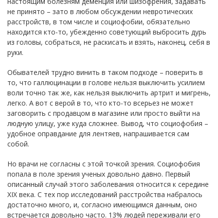
настоящим болезням деменция или шизофрения, задавать
не принято – зато в любом обсуждении невротических
расстройств, в том числе и социофобии, обязательно
находится кто-то, убежденно советующий выбросить дурь
из головы, собраться, не раскисать и взять, наконец, себя в
руки.
Обывателей трудно винить в таком подходе – поверить в
то, что галлюцинации в голове нельзя выключить усилием
воли точно так же, как нельзя выключить артрит и мигрень,
легко. А вот с верой в то, что кто-то всерьез не может
заговорить с продавцом в магазине или просто выйти на
людную улицу, уже куда сложнее. Вывод, что социофобия –
удобное оправдание для лентяев, напрашивается сам
собой.
Но врачи не согласны с этой точкой зрения. Социофобия
попала в поле зрения ученых довольно давно. Первый
описанный случай этого заболевания относится к середине
XIX века. С тех пор исследований расстройства набралось
достаточно много, и, согласно имеющимся данным, оно
встречается довольно часто. 13% людей переживали его