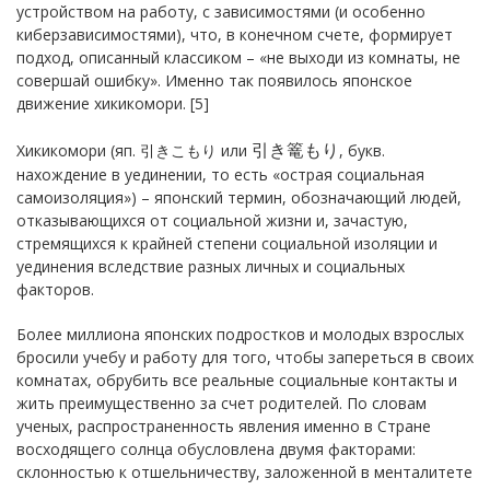
устройством на работу, с зависимостями (и особенно
киберзависимостями), что, в конечном счете, формирует
подход, описанный классиком – «не выходи из комнаты, не
совершай ошибку». Именно так появилось японское
движение хикикомори. [5]
引き篭もり
Хикикомори (яп. 引きこもり или
, букв.
нахождение в уединении, то есть «острая социальная
самоизоляция») – японский термин, обозначающий людей,
отказывающихся от социальной жизни и, зачастую,
стремящихся к крайней степени социальной изоляции и
уединения вследствие разных личных и социальных
факторов.
Более миллиона японских подростков и молодых взрослых
бросили учебу и работу для того, чтобы запереться в своих
комнатах, обрубить все реальные социальные контакты и
жить преимущественно за счет родителей. По словам
ученых, распространенность явления именно в Стране
восходящего солнца обусловлена двумя факторами:
склонностью к отшельничеству, заложенной в менталитете