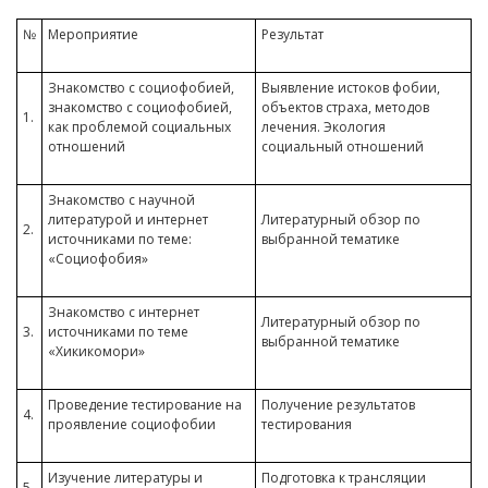
№
Мероприятие
Результат
Знакомство с социофобией,
Выявление истоков фобии,
знакомство с социофобией,
объектов страха, методов
1.
как проблемой социальных
лечения. Экология
отношений
социальный отношений
Знакомство с научной
литературой и интернет
Литературный обзор по
2.
источниками по теме:
выбранной тематике
«Социофобия»
Знакомство с интернет
Литературный обзор по
3.
источниками по теме
выбранной тематике
«Хикикомори»
Проведение тестирование на
Получение результатов
4.
проявление социофобии
тестирования
Изучение литературы и
Подготовка к трансляции
5.