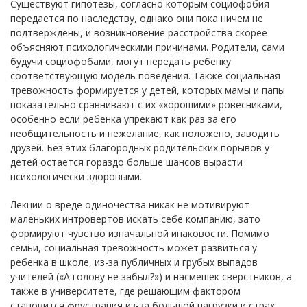
Существуют гипотезы, согласно которым социофобия
передается по наследству, однако они пока ничем не
подтверждены, и возникновение расстройства скорее
объясняют психологическими причинами. Родители, сами
будучи социофобами, могут передать ребенку
соответствующую модель поведения. Также социальная
тревожность формируется у детей, которых мамы и папы
показательно сравнивают с их «хорошими» ровесниками,
особенно если ребенка упрекают как раз за его
необщительность и нежелание, как положено, заводить
друзей. Без этих благородных родительских порывов у
детей остается гораздо больше шансов вырасти
психологически здоровыми.
Лекции о вреде одиночества никак не мотивируют
маленьких интровертов искать себе компанию, зато
формируют чувство изначальной инаковости. Помимо
семьи, социальная тревожность может развиться у
ребенка в школе, из-за публичных и грубых выпадов
учителей («А голову не забыл?») и насмешек сверстников, а
также в университете, где решающим фактором
становится фрустрация из-за большой нагрузки и страх