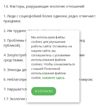
1.6. Факторы, разрушающие экологию отношений
1. Люди с социофобией более одиноки, редко отмечают
праздники;
2. Им труднее строить отношения;
Мы используем файлы
3. Проблемы получения образования(страх перед
cookies для улучшения
публикой);
работы сайта. Оставаясь на
нашем сайте, вы
4. Злоупотребление алкоголем и наркотическими
соглашаетесь с условиями
использования файлов
средствами;
cookies. Чтобы ознакомиться
с нашей Политикой
5. Эпизоды депрессии;
использования файлов
cookie,
нажмите здесь
.
6. Неблагоприятное отношение с окружающем миром;
7. Нарушается звено отношений.
Я СОГЛАСЕН
1.7. Экология отношения