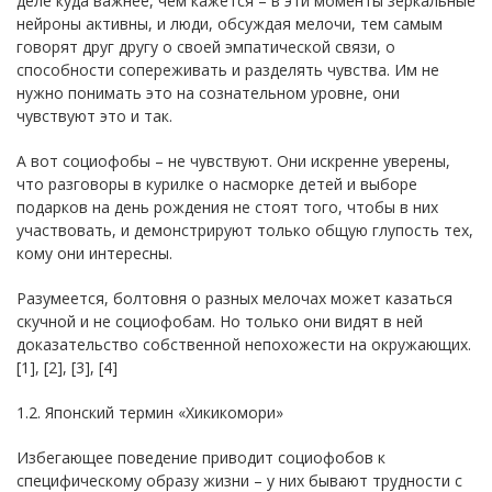
деле куда важнее, чем кажется – в эти моменты зеркальные
нейроны активны, и люди, обсуждая мелочи, тем самым
говорят друг другу о своей эмпатической связи, о
способности сопереживать и разделять чувства. Им не
нужно понимать это на сознательном уровне, они
чувствуют это и так.
А вот социофобы – не чувствуют. Они искренне уверены,
что разговоры в курилке о насморке детей и выборе
подарков на день рождения не стоят того, чтобы в них
участвовать, и демонстрируют только общую глупость тех,
кому они интересны.
Разумеется, болтовня о разных мелочах может казаться
скучной и не социофобам. Но только они видят в ней
доказательство собственной непохожести на окружающих.
[1], [2], [3], [4]
1.2. Японский термин «Хикикомори»
Избегающее поведение приводит социофобов к
специфическому образу жизни – у них бывают трудности с