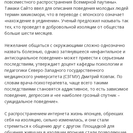
повсеместного распространения Всемирной паутины».
Тамаки Сайто ввел для описания поведения молодых людей
термин хикикомори, что в переводе с японского означает
«нахождение в уединении». Ученый предложил называть так
тех, кто проведет в добровольной изоляции от общества
больше шести месяцев.
Нежелание общаться с окружающими сложно однозначно
назвать болезнью, однако затянувшееся «инфантильное и
антисоциальное поведение» может привести к серьезным
последствиям, утверждает доцент кафедры психологии и
педагогики Северо-Западного государственного
медицинского университета (СЗГМУ) Дмитрий Ковпак. По
словам врача-психотерапевта, чаще всего такими
последствиями становятся аддиктивное, то есть зависимое
поведение, депрессия и «ее наиболее грозный спутник –
суицидальное поведение».
С распространением интернета жизнь японцев, обрекших
себя на изоляцию, сильно изменилась, и они стали
стремиться к общению друг с другом. Площадкой для
общения живущих в изоляции японцев стали позволяющие