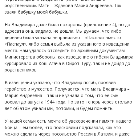
родственники». Мать – Жданова Мария Андреевна. Так
звали бабушку моей бабушки.
На Владимира даже была похоронка (приложение 4), но до
адресата она, видимо, не дошла. Мы думаем, что либо
деревня была указана неправильно – «Паспля» вместо
«Паспаул», либо семья выбыла из указанного в извещении
места. Нам удалось отследить по архивным документам
Министерства обороны, как извещение о гибели Владимира
курсировало из Кош-Агача в Ойрот-Туру, так и не дойдя до
родственников.
В извещении указано, что Владимир погиб, проявив
геройство и мужество. Получается, что мать Владимира –
Мария Андреевна – так и не узнала о том, что ее сын
воевал до августа 1944 года. Но зато теперь через столько
лет об этом узнали мы, потомки, и будем помнить.
У нашей семьи есть мечта об увековечении памяти нашего
бойца. Тем более, что поисковики подсказали, как это
можно сделать через посольство России в Латвии, и даже