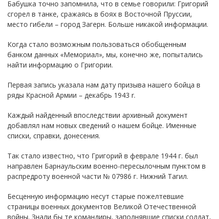
Бабушка точно запомнила, что в семье говорили: Григорий
сгорел в танке, сражаясь в боях в Восточной Пруссии,
место гибели – город Загерн. Больше никакой информации.
Когда стало возможным пользоваться обобщенным
банком данных «Мемориал», мы, конечно же, попытались
найти информацию о Григории.
Первая запись указала нам дату призыва нашего бойца в
ряды Красной Армии – декабрь 1943 r.
Каждый найденный впоследствии архивный документ
добавлял нам новых сведений о нашем бойце. Именные
списки, справки, донесения.
Так стало известно, что Григорий в феврале 1944 г. был
направлен Барнаульским военно-пересылочным пунктом в
распредроту военной части № 07986 г. Нижний Тагил.
Бесценную информацию несут старые пожелтевшие
страницы военных документов Великой Отечественной
войны. Знали бы те командиры, заполнявшие списки солдат,