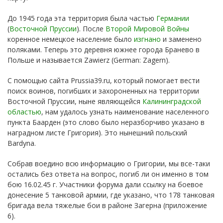
До 1945 года эта территория была частью
Германии
(
Восточной Пруссии
). После
Второй Мировой Войны
коренное немецкое население было
изгнано
и заменено
поляками. Теперь это деревня южнее города Бранево в
Польше и называется Zawierz (German: Zagern).
С помощью сайта Prussia39.ru, который помогает вести
поиск воинов, погибших и захороненных на территории
Восточной Пруссии, ныне являющейся
Калининградской
областью
, нам удалось узнать наименование населенного
пункта Баарден (это слово было неразборчиво указано в
наградном листе Григория). Это нынешний польский
Bardyna.
Собрав воедино всю информацию о Григории, мы все-таки
остались без ответа на вопрос, погиб ли он именно в том
бою 16.02.45 г. Участники форума дали ссылку на боевое
донесение 5 танковой армии, где указано, что 178 танковая
бригада вела тяжелые бои в районе Загерна (приложение
6).