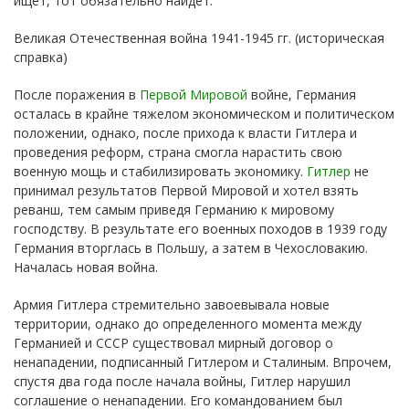
ищет, тот обязательно найдет.
Великая Отечественная война 1941-1945 гг. (историческая
справка)
После поражения в
Первой Мировой
войне, Германия
осталась в крайне тяжелом экономическом и политическом
положении, однако, после прихода к власти Гитлера и
проведения реформ, страна смогла нарастить свою
военную мощь и стабилизировать экономику.
Гитлер
не
принимал результатов Первой Мировой и хотел взять
реванш, тем самым приведя Германию к мировому
господству. В результате его военных походов в 1939 году
Германия вторглась в Польшу, а затем в Чехословакию.
Началась новая война.
Армия Гитлера стремительно завоевывала новые
территории, однако до определенного момента между
Германией и СССР существовал мирный договор о
ненападении, подписанный Гитлером и Сталиным. Впрочем,
спустя два года после начала войны, Гитлер нарушил
соглашение о ненападении. Его командованием был