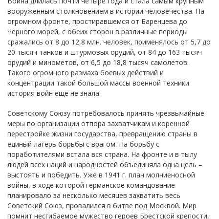
Война длилась почти четыре года и стала самым крупным
вооруженным столкновением в истории человечества. На
огромном фронте, простиравшемся от Баренцева до
Черного морей, с обеих сторон в различные периоды
сражались от 8 до 12,8 млн. человек, применялось от 5,7 до
20 тысяч танков и штурмовых орудий, от 84 до 163 тысяч
орудий и минометов, от 6,5 до 18,8 тысяч самолетов.
Такого огромного размаха боевых действий и
концентрации такой большой массы военной техники
история войн еще не знала.
Советскому Союзу потребовалось принять чрезвычайные
меры по организации отпора захватчикам и коренной
перестройке жизни государства, превращению страны в
единый лагерь борьбы с врагом. На борьбу с
поработителями встала вся страна. На фронте и в тылу
людей всех наций и народностей объединяла одна цель –
выстоять и победить. Уже в 1941 г. план молниеносной
войны, в ходе которой германское командование
планировало за несколько месяцев захватить весь
Советский Союз, провалился в битве под Москвой. Мир
помнит несгибаемое мужество героев Брестской крепости,