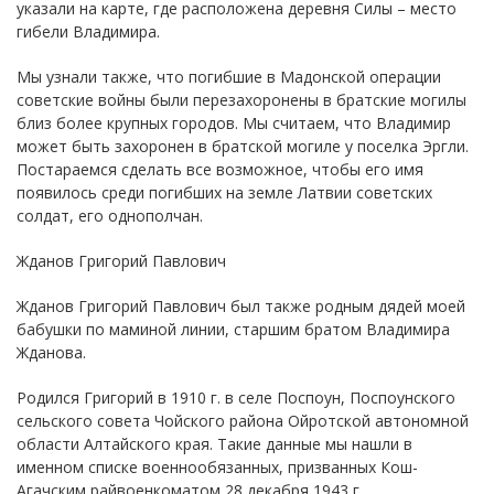
указали на карте, где расположена деревня Силы – место
гибели Владимира.
Мы узнали также, что погибшие в Мадонской операции
советские войны были перезахоронены в братские могилы
близ более крупных городов. Мы считаем, что Владимир
может быть захоронен в братской могиле у поселка Эргли.
Постараемся сделать все возможное, чтобы его имя
появилось среди погибших на земле Латвии советских
солдат, его однополчан.
Жданов Григорий Павлович
Жданов Григорий Павлович был также родным дядей моей
бабушки по маминой линии, старшим братом Владимира
Жданова.
Родился Григорий в 1910 г. в селе Поспоун, Поспоунского
сельского совета Чойского района Ойротской автономной
области Алтайского края. Такие данные мы нашли в
именном списке военнообязанных, призванных Кош-
Агачским райвоенкоматом 28 декабря 1943 г.