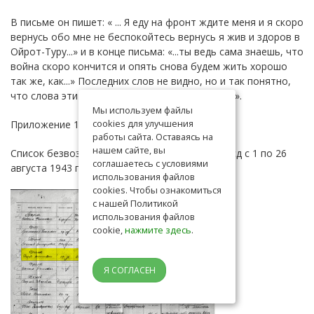
В письме он пишет: « ... Я еду на фронт ждите меня и я скоро
вернусь обо мне не беспокойтесь вернусь я жив и здоров в
Ойрот-Туру...» и в конце письма: «...ты ведь сама знаешь, что
война скоро кончится и опять снова будем жить хорошо
так же, как...» Последних слов не видно, но и так понятно,
что слова эти «как раньше» или «как до войны».
Мы используем файлы
cookies для улучшения
Приложение 1
работы сайта. Оставаясь на
нашем сайте, вы
Список безвозвратных потерь 275 гв.сп 91 гв.сд с 1 по 26
соглашаетесь с условиями
августа 1943 г.
использования файлов
cookies. Чтобы ознакомиться
с нашей Политикой
использования файлов
cookie,
нажмите здесь
.
Я СОГЛАСЕН