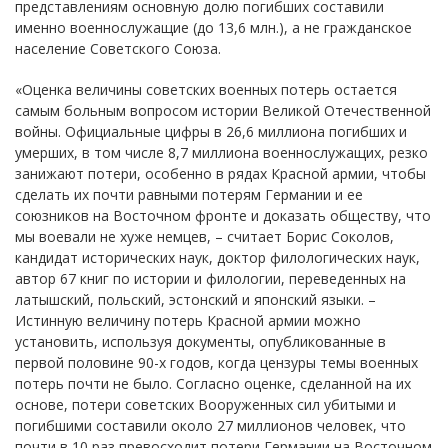
представлениям основную долю погибших составили
именно военнослужащие (до 13,6 млн.), а не гражданское
население Советского Союза.
«Оценка величины советских военных потерь остается
самым больным вопросом истории Великой Отечественной
войны. Официальные цифры в 26,6 миллиона погибших и
умерших, в том числе 8,7 миллиона военнослужащих, резко
занижают потери, особенно в рядах Красной армии, чтобы
сделать их почти равными потерям Германии и ее
союзников на Восточном фронте и доказать обществу, что
мы воевали не хуже немцев, – считает Борис Соколов,
кандидат исторических наук, доктор филологических наук,
автор 67 книг по истории и филологии, переведенных на
латышский, польский, эстонский и японский языки. –
Истинную величину потерь Красной армии можно
установить, используя документы, опубликованные в
первой половине 90-х годов, когда цензуры темы военных
потерь почти не было. Согласно оценке, сделанной на их
основе, потери советских Вооруженных сил убитыми и
погибшими составили около 27 миллионов человек, что
почти в 10 раз превосходит потери Германии на Восточном