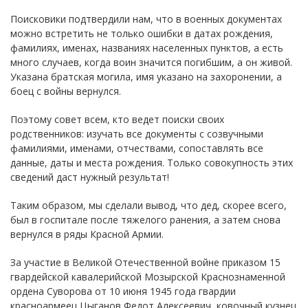
Поисковики подтвердили нам, что в военных документах
можно встретить не только ошибки в датах рождения,
фамилиях, именах, названиях населенных пунктов, а есть
много случаев, когда воин значится погибшим, а он живой.
Указана братская могила, имя указано на захоронении, а
боец с войны вернулся.
Поэтому совет всем, кто ведет поиски своих
родственников: изучать все документы с созвучными
фамилиями, именами, отчествами, сопоставлять все
данные, даты и места рождения. Только совокупность этих
сведений даст нужный результат!
Таким образом, мы сделали вывод, что дед, скорее всего,
был в госпитале после тяжелого ранения, а затем снова
вернулся в ряды Красной Армии.
За участие в Великой Отечественной войне приказом 15
гвардейской кавалерийской Мозырской Краснознаменной
ордена Суворова от 10 июня 1945 года гвардии
красноармеец Цыганов Федот Алексеевич, ковочный кузнец