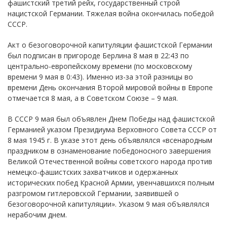
фашистский третий рейх, государственный строй
нацистской Германии. Тяжелая война окончилась победой
СССР.
Акт о безоговорочной капитуляции фашистской Германии
был подписан в пригороде Берлина 8 мая в 22:43 по
центрально-европейскому времени (по московскому
времени 9 мая в 0:43). Именно из-за этой разницы во
времени День окончания Второй мировой войны в Европе
отмечается 8 мая, а в Советском Союзе – 9 мая.
В СССР 9 мая был объявлен Днем Победы над фашистской
Германией указом Президиума Верховного Совета СССР от
8 мая 1945 г. В указе этот день объявлялся «всенародным
праздником в ознаменование победоносного завершения
Великой Отечественной войны советского народа против
немецко-фашистских захватчиков и одержанных
исторических побед Красной Армии, увенчавшихся полным
разгромом гитлеровской Германии, заявившей о
безоговорочной капитуляции». Указом 9 мая объявлялся
нерабочим днем.