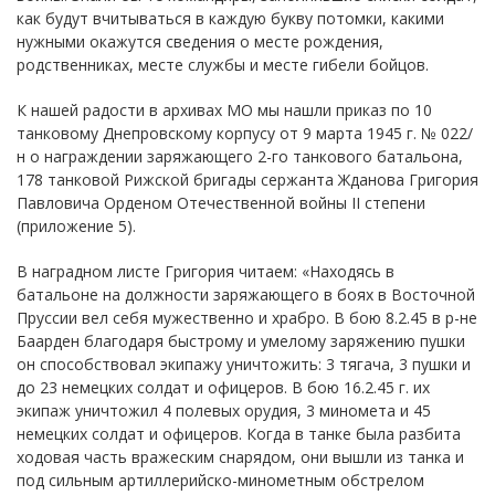
как будут вчитываться в каждую букву потомки, какими
нужными окажутся сведения о месте рождения,
родственниках, месте службы и месте гибели бойцов.
К нашей радости в архивах МО мы нашли приказ по 10
танковому Днепровскому корпусу от 9 марта 1945 г. № 022/
н о награждении заряжающего 2-го танкового батальона,
178 танковой Рижской бригады сержанта Жданова Григория
Павловича Орденом Отечественной войны II степени
(приложение 5).
В наградном листе Григория читаем: «Находясь в
батальоне на должности заряжающего в боях в Восточной
Пруссии вел себя мужественно и храбро. В бою 8.2.45 в р-не
Баарден благодаря быстрому и умелому заряжению пушки
он способствовал экипажу уничтожить: 3 тягача, 3 пушки и
до 23 немецких солдат и офицеров. В бою 16.2.45 г. их
экипаж уничтожил 4 полевых орудия, 3 миномета и 45
немецких солдат и офицеров. Когда в танке была разбита
ходовая часть вражеским снарядом, они вышли из танка и
под сильным артиллерийско-минометным обстрелом