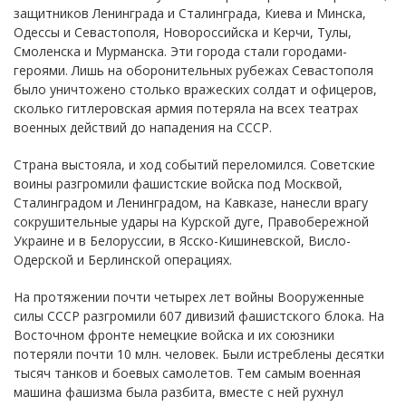
защитников Ленинграда и Сталинграда, Киева и Минска,
Одессы и Севастополя, Новороссийска и Керчи, Тулы,
Смоленска и Мурманска. Эти города стали городами-
героями. Лишь на оборонительных рубежах Севастополя
было уничтожено столько вражеских солдат и офицеров,
сколько гитлеровская армия потеряла на всех театрах
военных действий до нападения на СССР.
Страна выстояла, и ход событий переломился. Советские
воины разгромили фашистские войска под Москвой,
Сталинградом и Ленинградом, на Кавказе, нанесли врагу
сокрушительные удары на Курской дуге, Правобережной
Украине и в Белоруссии, в Ясско-Кишиневской, Висло-
Одерской и Берлинской операциях.
На протяжении почти четырех лет войны Вооруженные
силы СССР разгромили 607 дивизий фашистского блока. На
Восточном фронте немецкие войска и их союзники
потеряли почти 10 млн. человек. Были истреблены десятки
тысяч танков и боевых самолетов. Тем самым военная
машина фашизма была разбита, вместе с ней рухнул