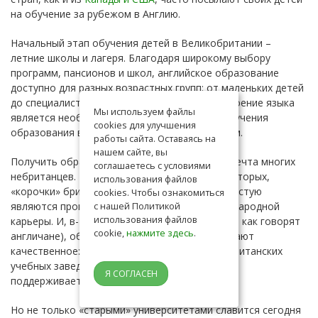
на обучение за рубежом в Англию.
Начальный этап обучения детей в Великобритании –
летние школы и лагеря. Благодаря широкому выбору
программ, пансионов и школ, английское образование
доступно для разных возрастных групп: от маленьких детей
до специалистов самых разных отраслей. Освоение языка
Мы используем файлы
является необходимым требованием для получения
cookies для улучшения
образования в Великобритании на английском.
работы сайта. Оставаясь на
нашем сайте, вы
Получить образование в Великобритании – мечта многих
соглашаетесь с условиями
небританцев. Во-первых, это престижно. Во-вторых,
использования файлов
«корочки» британских вузов и колледжей зачастую
cookies. Чтобы ознакомиться
являются пропуском в мир блестящей международной
с нашей Политикой
использования файлов
карьеры. И, в-третьих (the last but not the least, как говорят
cookie,
нажмите здесь
.
англичане), образование в Великобритании дают
качественное: академическая подготовка в британских
учебных заведениях вот уже много столетий
Я СОГЛАСЕН
поддерживается на высочайшем уровне.
Но не только «старыми» университетами славится сегодня