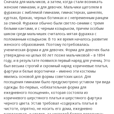
Сначала для мальчиков, а затем, когда стали возникать
женские гимназии, и для девочек. Мальчики щеголяли в
фуражках с эмблемой гимназии, гимнастерках, шинелях,
куртках, брюках, черных ботинках и с непременным ранцем
за спиной. Фуражки обычно были светло-синими с тремя
белыми кантами, и с черным козырьком, причем особым
шиком среди мальчишек считалось мятая фуражка с
поломанным козырьком. В то же время началось развитие
женского образования. Поэтому потребовалась
ученическая форма и для девочек. Форма для девочек была
утверждена на целых 60 лет позже мальчиковой – в 1894
году, и в результате появился первый наряд для учениц. Это
был весьма строгий и скромный наряд: коричневые платья,
фартуки и белые воротнички – именно эти костюмы
явились основой для формы советских школ. Для
посещения гимназии было предусмотрено уставом три вида
одежды. Во-первых, «обязательная форма для
ежедневного посещения», которая состояла из
коричневого шерстяного платья и шерстяного фартука
черного цвета. Устав требовал «содержать платье в
чистоте, опрятно, не носить его дома, ежедневно
разглаживать и следить за чистотой белого воротника».