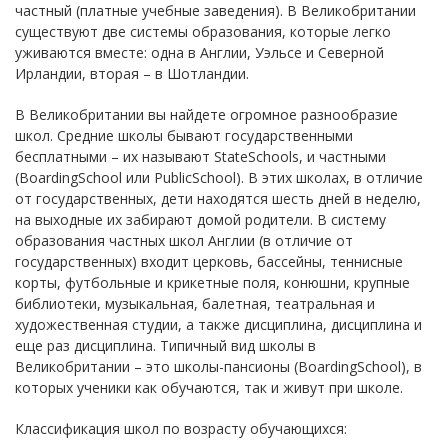
частный (платные учебные заведения). В Великобритании
существуют две системы образования, которые легко
уживаются вместе: одна в Англии, Уэльсе и Северной
Ирландии, вторая – в Шотландии.
В Великобритании вы найдете огромное разнообразие
школ. Средние школы бывают государственными
бесплатными – их называют StateSchools, и частными
(BoardingSchool или PublicSchool). В этих школах, в отличие
от государственных, дети находятся шесть дней в неделю,
на выходные их забирают домой родители. В систему
образования частных школ Англии (в отличие от
государственных) входит церковь, бассейны, теннисные
корты, футбольные и крикетные поля, конюшни, крупные
библиотеки, музыкальная, балетная, театральная и
художественная студии, а также дисциплина, дисциплина и
еще раз дисциплина. Типичный вид школы в
Великобритании – это школы-пансионы (BoardingSchool), в
которых ученики как обучаются, так и живут при школе.
Классификация школ по возрасту обучающихся: