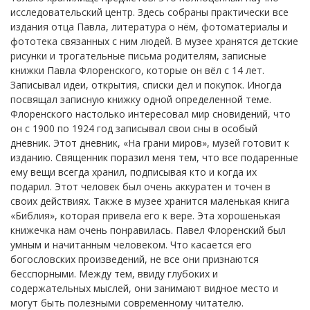
исследовательский центр. Здесь собраны практически все
издания отца Павла, литература о нём, фотоматериалы и
фототека связанных с ним людей. В музее хранятся детские
рисунки и трогательные письма родителям, записные
книжки Павла Флоренского, которые он вёл с 14 лет.
Записывал идеи, открытия, списки дел и покупок. Иногда
посвящал записную книжку одной определенной теме.
Флоренского настолько интересовал мир сновидений, что
он с 1900 по 1924 год записывал свои сны в особый
дневник. Этот дневник, «На грани миров», музей готовит к
изданию. Священник поразил меня тем, что все подаренные
ему вещи всегда хранил, подписывая кто и когда их
подарил. Этот человек был очень аккуратен и точен в
своих действиях. Также в музее хранится маленькая книга
«Библия», которая привела его к вере. Эта хорошенькая
книжечка нам очень понравилась. Павел Флоренский был
умным и начитанным человеком. Что касается его
богословских произведений, не все они признаются
бесспорными. Между тем, ввиду глубоких и
содержательных мыслей, они занимают видное место и
могут быть полезными современному читателю.