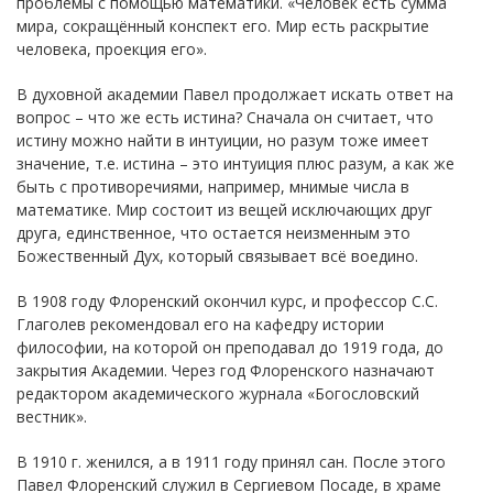
проблемы с помощью математики. «Человек есть сумма
мира, сокращённый конспект его. Мир есть раскрытие
человека, проекция его».
В духовной академии Павел продолжает искать ответ на
вопрос – что же есть истина? Сначала он считает, что
истину можно найти в интуиции, но разум тоже имеет
значение, т.е. истина – это интуиция плюс разум, а как же
быть с противоречиями, например, мнимые числа в
математике. Мир состоит из вещей исключающих друг
друга, единственное, что остается неизменным это
Божественный Дух, который связывает всё воедино.
В 1908 году Флоренский окончил курс, и профессор С.С.
Глаголев рекомендовал его на кафедру истории
философии, на которой он преподавал до 1919 года, до
закрытия Академии. Через год Флоренского назначают
редактором академического журнала «Богословский
вестник».
В 1910 г. женился, а в 1911 году принял сан. После этого
Павел Флоренский служил в Сергиевом Посаде, в храме