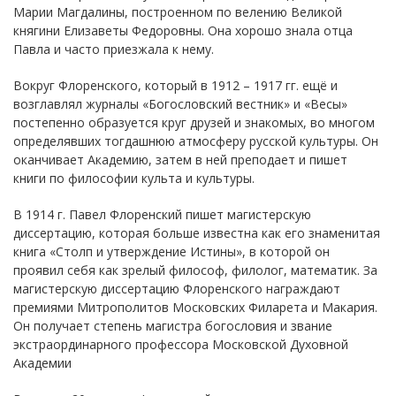
Марии Магдалины, построенном по велению Великой
княгини Елизаветы Федоровны. Она хорошо знала отца
Павла и часто приезжала к нему.
Вокруг Флоренского, который в 1912 – 1917 гг. ещё и
возглавлял журналы «Богословский вестник» и «Весы»
постепенно образуется круг друзей и знакомых, во многом
определявших тогдашнюю атмосферу русской культуры. Он
оканчивает Академию, затем в ней преподает и пишет
книги по философии культа и культуры.
В 1914 г. Павел Флоренский пишет магистерскую
диссертацию, которая больше известна как его знаменитая
книга «Столп и утверждение Истины», в которой он
проявил себя как зрелый философ, филолог, математик. За
магистерскую диссертацию Флоренского награждают
премиями Митрополитов Московских Филарета и Макария.
Он получает степень магистра богословия и звание
экстраординарного профессора Московской Духовной
Академии