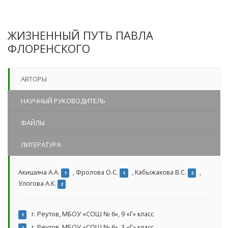
ЖИЗНЕННЫЙ ПУТЬ ПАВЛА
ФЛОРЕНСКОГО
АВТОРЫ
НАУЧНЫЙ РУКОВОДИТЕЛЬ
ФАЙЛЫ
ЛИТЕРАТУРА
Акишина А.А.
,
Фролова О.С.
,
Кабыжакова В.С.
,
1
1
2
Улогова А.К.
2
г. Реутов, МБОУ «СОШ № 6», 9 «Г» класс
1
г. Реутов, МБОУ «СОШ № 6», 3 «Г» класс
2