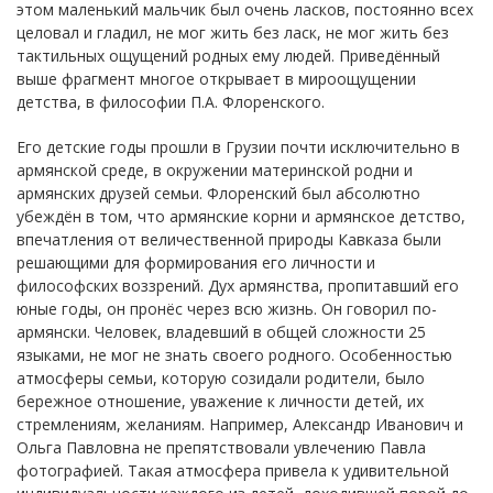
этом маленький мальчик был очень ласков, постоянно всех
целовал и гладил, не мог жить без ласк, не мог жить без
тактильных ощущений родных ему людей. Приведённый
выше фрагмент многое открывает в мироощущении
детства, в философии П.А. Флоренского.
Его детские годы прошли в Грузии почти исключительно в
армянской среде, в окружении материнской родни и
армянских друзей семьи. Флоренский был абсолютно
убеждён в том, что армянские корни и армянское детство,
впечатления от величественной природы Кавказа были
решающими для формирования его личности и
философских воззрений. Дух армянства, пропитавший его
юные годы, он пронёс через всю жизнь. Он говорил по-
армянски. Человек, владевший в общей сложности 25
языками, не мог не знать своего родного. Особенностью
атмосферы семьи, которую созидали родители, было
бережное отношение, уважение к личности детей, их
стремлениям, желаниям. Например, Александр Иванович и
Ольга Павловна не препятствовали увлечению Павла
фотографией. Такая атмосфера привела к удивительной