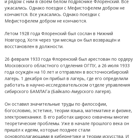
и рядом с ним в своём белом подряснике Флоренский. Все
ужасались. Однако поездки с Мефистофелем добром не
кончаются. Все ужасались. Однако поездки с
Мефистофелем добром не кончаются.
Летом 1928 года Флоренский был сослан в Нижний
Новгород. Хотя через три месяца он был возвращён и
восстановлен в должности.
26 февраля 1933 года Флоренский был арестован по ордеру
Московского областного отделения ОГПУ, а 26 июля 1933
года осуждён на 10 лет и отправлен в восточносибирский
лагерь. 1 декабря он прибыл в лагерь, где его определили
работать в научно-исследовательском отделе управления
сибирского БАМЛАГа (Байкало-Амурского лагеря).
Он оставил значительные труды по философии,
богословию, эстетике, теории языка, математике и физике,
электромеханике. В его работах широко охвачены многие
теоретические проблемы. Уже в начале прошлого века он
пришёл к идеям, которые позднее стали
основополагающими в кибернетике и теории искусства. И