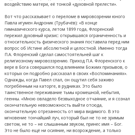
воздействию матери, её тонкой «духовной прелести».
Вот что рассказывает о переломе в мировозрении юного
Павла игумен Андроник (Трубачёв): «В конце
гимназического курса, летом 1899 года, Флоренский
пережил духовный кризис: открывшаяся ограниченность и
относительность физического знания поставила перед ним
вопрос об Истине абсолютной и целостной. Именно тогда
П.А. Флоренский сделал самостоятельней шаг к
религиозному мировоззрению. Приход П.А. Флоренского к
вере в Бога совершился под влиянием Божиих призывов, о
которых он подробно рассказал в своих «Воспоминаниях».
Однажды, когда Павел спал, он ощутил себя заживо
погребённым на каторге, в рудниках. Это было
таинственное переживание тьмы кромешной, небытия,
геенны. «Мною овладело безвыходное отчаяние, и я сознал
окончательную невозможность выйти отсюда,
окончательную отрезанность от мира видимого. В это
мгновение тончайший луч, который был не то не зримым
светом, не то – не слышанным звуком, принес имя – Бог.
Это не было ещё ни осияние, ни возрождение, а только