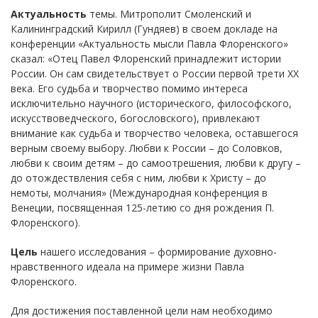
Актуальность
темы. Митрополит Смоленский и
Калининградский Кирилл (Гундяев) в своем докладе на
конференции «Актуальность мысли Павла Флоренского»
сказал: «Отец Павел Флоренский принадлежит истории
России. Он сам свидетельствует о России первой трети XX
века. Его судьба и творчество помимо интереса
исключительно научного (исторического, философского,
искусствоведческого, богословского), привлекают
внимание как судьба и творчество человека, оставшегося
верным своему выбору. Любви к России – до Соловков,
любви к своим детям – до самоотрешения, любви к другу –
до отождествления себя с ним, любви к Христу – до
немоты, молчания» (Международная конференция в
Венеции, посвященная 125-летию со дня рождения П.
Флоренского).
Цель
нашего исследования – формирование духовно-
нравственного идеала на примере жизни Павла
Флоренского.
Для достижения поставленной цели нам необходимо