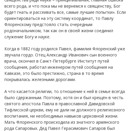
всего рода, и что пока мы не вернемся к священству, Бог
будет гнать и рассеивать все, самые лучшие попытки». Если
ориентироваться на эту систему координат, то Павлу
Флоренскому предстояло стать очередным
родоначальником, так как он в своей жизни соединил
служение Богу и науке.
Когда в 1882 году родился Павел, фамилия Флоренский уже
звучала гордо. Отец Александр Иванович сын военного
врача, окончил в Санкт-Петербурге Институт путей
сообщения, работал инженером путей сообщения на
Кавказе, это было престижно, страна в то время
покрывалась железными дорогами.
А что касается религии, то отношение к ней в семье всегда
было сдержанным. Поэтому, хотя он и был крещён в честь
святого апостола Павла в православной Давидовской
Тифлисской церкви, ему не дали ни должного религиозного
воспитания, ни необходимых навыков церковной жизни.
Мать Флоренского происходила из знатного армянского
рода Сапаровых. Дед Павел Герасимович Сапаров был