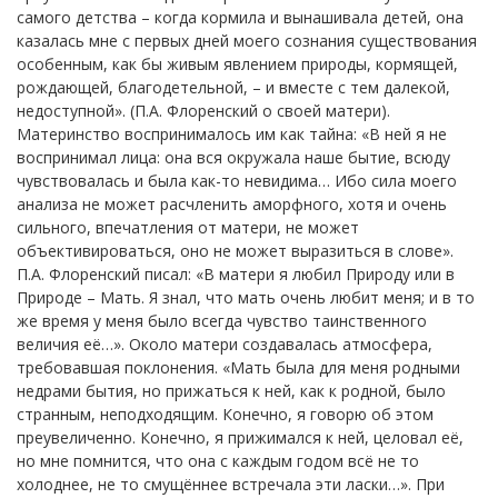
самого детства – когда кормила и вынашивала детей, она
казалась мне с первых дней моего сознания существования
особенным, как бы живым явлением природы, кормящей,
рождающей, благодетельной, – и вместе с тем далекой,
недоступной». (П.А. Флоренский о своей матери).
Материнство воспринималось им как тайна: «В ней я не
воспринимал лица: она вся окружала наше бытие, всюду
чувствовалась и была как-то невидима… Ибо сила моего
анализа не может расчленить аморфного, хотя и очень
сильного, впечатления от матери, не может
объективироваться, оно не может выразиться в слове».
П.А. Флоренский писал: «В матери я любил Природу или в
Природе – Мать. Я знал, что мать очень любит меня; и в то
же время у меня было всегда чувство таинственного
величия её…». Около матери создавалась атмосфера,
требовавшая поклонения. «Мать была для меня родными
недрами бытия, но прижаться к ней, как к родной, было
странным, неподходящим. Конечно, я говорю об этом
преувеличенно. Конечно, я прижимался к ней, целовал её,
но мне помнится, что она с каждым годом всё не то
холоднее, не то смущённее встречала эти ласки…». При