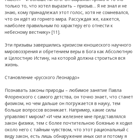
только то, что хотел выразить – призыв… Я не знал и не
знаю, кому принадлежал этот голос, хотя не сомневался,
что он идёт из горнего мира. Рассуждая же, кажется,
наиболее правильным по характеру его отнести к
небесному вестнику» [11].
Эти призывы завершились кризисом юношеского научного
мировоззрения и обретением веры в Бога как Абсолютную
и Целостную Истину, на которой должна строиться вся
жизнь.
Становление «русского Леонардо»
Познавать законы природы – любимое занятие Павла
Флоренского с самого детства, он точно знает, что станет
физиком, но чем дальше он погружается в науку, тем
больше вопросов возникает. Например, какие силы
управляют миром? «И чем железнее мне представлялся
закон физики, тем с более почтительною боязнью я ходил
около него с тайным чувством, что этот рациональный с
виду закон, есть лишь обнаружение иных сил и потому я