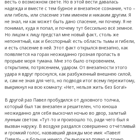
весть о возможном свете. Но в этой вести давалась
надежда и вместе с тем бурное и внезапное сознание, что –
или гибель, или спасение этим именем и никаким другим. Я
не знал, ни как может быть дано спасение, ни почему. Я не
понимал, куда я попал, и почему тут бессильно всё земное.
Но лицом к лицу предстал мне новый факт, столь же
непонятный, как и бесспорный: есть область тьмы и гибели,
и есть спасение в ней. Этот факт открылся внезапно, как
появляется на горах неожиданно грозная пропасть в
прорыве моря тумана. Мне это было откровением,
открытием, потрясением, ударом. От внезапности этого
удара я вдруг проснулся, как разбуженный внешнею силой,
и, сам не зная для чего, но подводя итог всему пережитому,
выкрикнул на всю комнату: «Нет, нельзя жить без Бога!»
В другой раз Павел пробудился от духовного толчка,
который был так внезапен и решителен, что юноша
неожиданно для себя выскочил ночью во двор, залитый
лунным светом. «Тут-то и произошло то, ради чего был я
вызван наружу. В воздухе раздался совершенно отчётливый
и громкий голос, назвавший дважды мое имя: «Павел!
Павел!» – и больше ничего. Он выражал прямо и точно