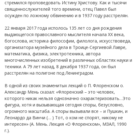
стремился проповедовать Истину Христову. Как и тысячи
священнослужителей того времени, отец Павел был
осужден по ложному обвинению и в 1937 году расстрелян.
22 января 2017 года исполось 135 лет со дня рождения
выдающегося православного мыслителя начала XX века,
богослова, историка философии, филолога, искусствоведа,
организатора музейного дела в Троице-Сергиевой Лавре,
математика, физика, электротехника, автора
многочисленных изобретений в различных областях науки и
техники. А 79 лет назад, 8 декабря 1937 года, он был
расстрелян на полигоне под Ленинградом.
В одной из своих знаменитых лекций о П. Флоренском о.
Александр Мень сказал: «Флоренский – это человек,
которого никак нельзя однозначно охарактеризовать…Это
фигура, хотя и вызывающая сегодня споры, безусловно,
огромного масштаба. А споры вызывали все – и Пушкин, и
Леонардо да Винчи (… ) Тот, о ком не спорят, никому не
интересен» (А. Мень. Лекция «О Флоренском», МЗАЛ, 1990
г.).