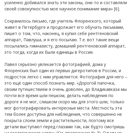
усиленно добивался знать эти законы, они-то и составляли
своей совокупностью мое научное понимание мира» [6].
Cохранилось письмо, где учитель Флоренского, который
живет в Петербурге и продолжает его обучать письмами,
пишет о том, что, наконец, я купил себе рентгеновский
аппарат, Павлуша, и я его посылаю. Т.е. вот такие вещи
посылались гимназисту, домашний рентгеновский аппарат,
это тогда, когда их были единицы в России.
Павел серьёзно увлекается фотографией, дома у
Флоренских был один из первых дагеротипов в России, и
подросток легко с ним управляется. Фотография для него –
это ещё один способ познать мир. «Дорогой папочка,
своим путешествием я очень доволен, до Владикавказа мы
почти всё время шли пешком, делать наблюдения по
дороге я не мог, слишком скоро мы для этого шли, только
мог фотографировать интересные места. Местность эта
тем более доступна для наблюдения, что совершенно не
покрыта слоем земли и растительности, поэтому все
детали выступают перед глазами так, как будто смотришь
на геологическую карту» (См. приложение № 3). Одним из