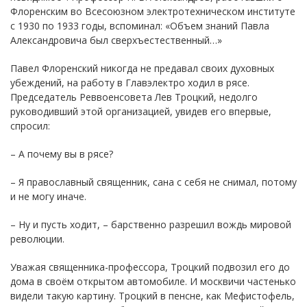
Флоренским во Всесоюзном электротехническом институте
с 1930 по 1933 годы, вспоминал: «Объем знаний Павла
Александровича был сверхъестественный…»
Павел Флоренский никогда не предавал своих духовных
убеждений, на работу в Главэлектро ходил в рясе.
Председатель Реввоенсовета Лев Троцкий, недолго
руководивший этой организацией, увидев его впервые,
спросил:
– А почему вы в рясе?
– Я православный священник, сана с себя не снимал, потому
и не могу иначе.
– Ну и пусть ходит, – барственно разрешил вождь мировой
революции.
Уважая священника-профессора, Троцкий подвозил его до
дома в своём открытом автомобиле. И москвичи частенько
видели такую картину. Троцкий в пенсне, как Мефистофель,