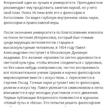
Флоренский один из лучших в университете. Преподаватели
рекомендуют ему продолжить занятия наукой, но у него
свой план. Поиск Истины влёк его к философии и
богословию. Он видел глубокую внутреннюю связь науки,
философии и православной веры.
После окончания университета по благословению епископа
на покое Антония (Флоренсова), который был чтимым
среди верующих интеллигентов старцем и
высококультурным человеком, в 1904 году Павел
Александрович поступает в Московскую Духовную
Академию. Его желание «произвести синтез церковности и
светской культуры, чтобы вполне соединиться с Церковью,
но без каких-нибудь компромиссов, честно воспринимать
всё положительное учение Церкви и научно-философское
мировоззрение вместе с искусством...». переселяется в
Сергиев-Посад. Точные науки уступают место философии,
религии и искусству. Павел увлекается символизмом и легко
вписывается в круг молодых участников этого движения.
Первые публикации Флоренского появляются в журналах
«Новый путь» и «Весы». Это попытки решить философские