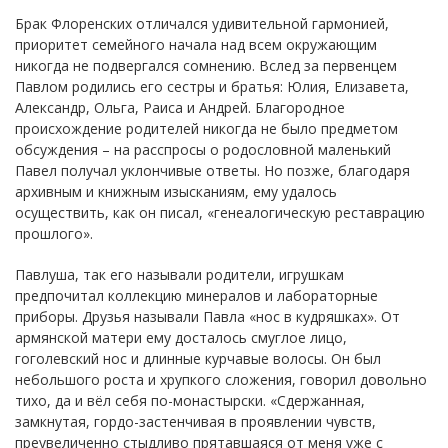
Брак Флоренских отличался удивительной гармонией,
приоритет семейного начала над всем окружающим
никогда не подвергался сомнению. Вслед за первенцем
Павлом родились его сестры и братья: Юлия, Елизавета,
Александр, Ольга, Раиса и Андрей. Благородное
происхождение родителей никогда не было предметом
обсуждения – на расспросы о родословной маленький
Павел получал уклончивые ответы. Но позже, благодаря
архивным и книжным изысканиям, ему удалось
осуществить, как он писал, «генеалогическую реставрацию
прошлого».
Павлуша, так его называли родители, игрушкам
предпочитал коллекцию минералов и лабораторные
приборы. Друзья называли Павла «нос в кудряшках». От
армянской матери ему досталось смуглое лицо,
гоголевский нос и длинные курчавые волосы. Он был
небольшого роста и хрупкого сложения, говорил довольно
тихо, да и вёл себя по-монастырски. «Сдержанная,
замкнутая, гордо-застенчивая в проявлении чувств,
преувеличенно стыдливо прятавшаяся от меня уже с