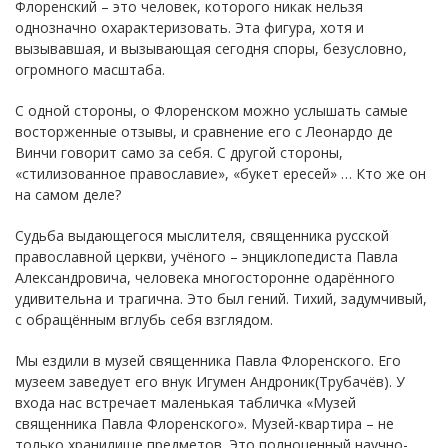
Флоренский – это человек, которого никак нельзя
однозначно охарактеризовать. Эта фигура, хотя и
вызывавшая, и вызывающая сегодня споры, безусловно,
огромного масштаба.
С одной стороны, о Флоренском можно услышать самые
восторженные отзывы, и сравнение его с Леонардо де
Винчи говорит само за себя. С другой стороны,
«стилизованное православие», «букет ересей» … Кто же он
на самом деле?
Судьба выдающегося мыслителя, священника русской
православной церкви, учёного – энциклопедиста Павла
Александровича, человека многосторонне одарённого
удивительна и трагична. Это был гений. Тихий, задумчивый,
с обращённым вглубь себя взглядом.
Мы ездили в музей священника Павла Флоренского. Его
музеем заведует его внук Игумен Андроник(Трубачёв). У
входа нас встречает маленькая табличка «Музей
священника Павла Флоренского». Музей-квартира – не
только хранилище предметов. Это полноценный научно-