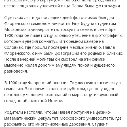
всепоглощающих увлечений отца Павла была фотография.
С детских лет и до последних дней фотоснимок был для
Флоренского символом вечности. Еще будучи студентом
Московского университета, тоскуя по семье, в сентябре
1900 года он пишет отцу: «Только утешение в фотографиях,
которыми увесил комнату». В тюремной камере на
Соловках, где прошли последние месяцы жизни о. Павла
Флоренского, с ним были фотографии его родных и близких.
После вечерней молитвы он смотрел на эти снимки,
мысленно желая дорогим ему людям покоя и душевного
равновесия.
В 1900 году Флоренский окончил Тифлисскую классическую
гимназию. Это время стало тем рубежом, где он увидел
неполноту человеческих знаний о мире, ощутил духовный
голод по абсолютной Истине.
Родители настояли, чтобы Павел поступил на физико-
математический факультет Московского университета, где
раскрылись его многочисленные дарования. Студент