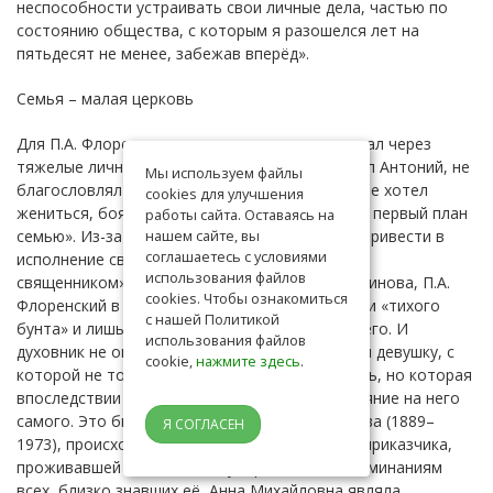
неспособности устраивать свои личные дела, частью по
состоянию общества, с которым я разошелся лет на
пятьдесят не менее, забежав вперёд».
Семья – малая церковь
Для П.А. Флоренского путь к церковности лежал через
тяжелые личные испытания. Духовник, епископ Антоний, не
Мы используем файлы
благословлял его принять монашество, а он не хотел
cookies для улучшения
жениться, боясь «на место Бога поставить на первый план
работы сайта. Оставаясь на
семью». Из-за этого П.А. Флоренский не мог «привести в
нашем сайте, вы
соглашаетесь с условиями
исполнение свои заветные планы – сделаться
использования файлов
священником». По воспоминаниям А.В. Ельчанинова, П.А.
cookies. Чтобы ознакомиться
Флоренский в 1909 году находился в состоянии «тихого
с нашей Политикой
бунта» и лишь молитвы духовника укрепляли его. И
использования файлов
духовник не ошибся. П.А. Флоренский встретил девушку, с
cookie,
нажмите здесь
.
которой не только смог соединить свою жизнь, но которая
впоследствии оказала большое духовное влияние на него
самого. Это была Анна Михайловна Гиацинтова (1889–
Я СОГЛАСЕН
1973), происходившая из многодетной семьи приказчика,
проживавшей в Рязанской губернии. По воспоминаниям
всех, близко знавших её, Анна Михайловна являла