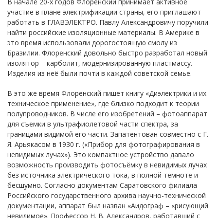
В начале 20-х годов Флоренский принимает активное
участие в плане электрификации страны, его приглашают
работать в ГЛАВЭЛЕКТРО. Павлу Александровичу поручили
найти российские изоляционные материалы. В Америке в
это время использовали дорогостоящую смолу из
Бразилии. Флоренский довольно быстро разработал новый
изолятор – карболит, модернизированную пластмассу.
Изделия из неё были почти в каждой советской семье.
В это же время Флоренский пишет книгу «Диэлектрики и их
техническое применение», где близко подходит к теории
полупроводников. В числе его изобретений – фотоаппарат
для съемки в ультрафиолетовой части спектра, за
границами видимой его части. Запатентован совместно с Г.
Я. Арьякасом в 1930 г. («Прибор для фотографирования в
невидимых лучах»). Это компактное устройство давало
возможность производить фотосъёмку в невидимых лучах
без источника электрического тока, в полной темноте и
бесшумно. Согласно документам Саратовского филиала
Российского государственного архива научно-технической
документации, аппарат был назван «Аидограф – «рисующий
невидимое». Профессор Н. В. Александров, работавший с