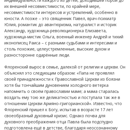
индивидуальности каждого из детей, доходившей порой до
их внешней несовместимости, по крайней мере,
несовместимости интересов и устремлений, особенно в
юности. А позже – это священник Павел, врач-психиатр
Юлия, романтик до авантюризма, натуралист и историк
Александр, художница-революционерка Елизавета,
художница-мистик Ольга, военный инженер Андрей и тихий
иконописец Раиса – с разными судьбами и интересами и
столь похожие, целеустремленные, высокие духом и
разносторонне одарённые люди.
Флоренский вырос в семье, далекой от религии и церкви. Он
объяснял это следующим образом: «Папа не проявлял
своей принадлежности к Православной Церкви из боязни
хотя бы тончайшим дуновением холодного ветерка
напомнить о своём православии маме; а мама старалась
воздать ему тою же деликатностью и поступала так же в
отношении Церкви Армяно-григорианской». Известно, что
Флоренский пришел к Богу, испытав в возрасте 17 лет
своеобразный духовный кризис. Однако почва для
духовного преображения отца Павла была подспудно
подготовлена ещё в детстве, благодаря неосознанному