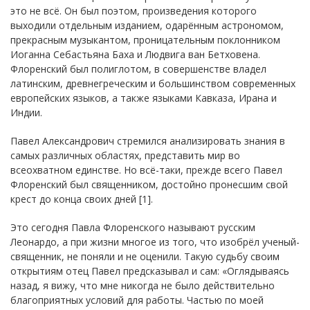
это не всё. Он был поэтом, произведения которого
выходили отдельным изданием, одарённым астрономом,
прекрасным музыкантом, проницательным поклонником
Иоганна Себастьяна Баха и Людвига ван Бетховена.
Флоренский был полиглотом, в совершенстве владел
латинским, древнегреческим и большинством современных
европейских языков, а также языками Кавказа, Ирана и
Индии.
Павел Александрович стремился анализировать знания в
самых различных областях, представить мир во
всеохватном единстве. Но всё-таки, прежде всего Павел
Флоренский был священником, достойно пронесшим свой
крест до конца своих дней [1].
Это сегодня Павла Флоренского называют русским
Леонардо, а при жизни многое из того, что изобрёл ученый-
священник, не поняли и не оценили. Такую судьбу своим
открытиям отец Павел предсказывал и сам: «Оглядываясь
назад, я вижу, что мне никогда не было действительно
благоприятных условий для работы. Частью по моей