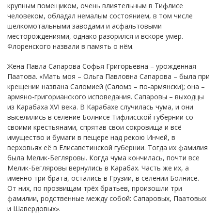
крупным помещиком, очень влиятельным в Тифлисе
человеком, обладал немалым состоянием, в том числе
шелкомотальными заводами и асфальтовыми
месторождениями, однако разорился и вскоре умер.
Флоренского назвали в память о нём.
Жена Павла Сапарова Софья Григорьевна – урожденная
Паатова. «Мать моя – Ольга Павловна Сапарова – была при
крещении названа Саломией (Саломэ – по-армянски); она –
армяно-григорианского исповедания. Сапаровы – выходцы
из Карабаха XVI века. В Карабахе случилась чума, и они
выселились в селение Болнисе Тифлисской губернии со
своими крестьянами, спрятав свои сокровища и всё
имущество и бумаги в пещере над рекою Инчей, в
верховьях её в Елисаветинской губернии. Тогда их фамилия
была Мелик-Бегляровы. Когда чума кончилась, почти все
Мелик-Бегляровы вернулись в Карабах. Часть же их, а
именно три брата, остались в Грузии, в селении Болнисе.
От них, по прозвищам трёх братьев, произошли три
фамилии, родственные между собой: Сапаровых, Паатовых
и Шавердовых».