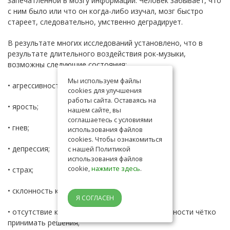
запечатлённой в мозгу информации. Человек забывает, что
с ним было или что он когда-либо изучал, мозг быстро
стареет, следовательно, умственно деградирует.
В результате многих исследований установлено, что в
результате длительного воздействия рок-музыки,
возможны следующие состояния:
Мы используем файлы
• агрессивность;
cookies для улучшения
работы сайта. Оставаясь на
• ярость;
нашем сайте, вы
соглашаетесь с условиями
• гнев;
использования файлов
cookies. Чтобы ознакомиться
• депрессия;
с нашей Политикой
использования файлов
cookie,
нажмите здесь
.
• страх;
• склонность к самоубийству;
Я СОГЛАСЕН
• отсутствие концентрации внимания и способности чётко
принимать решения;