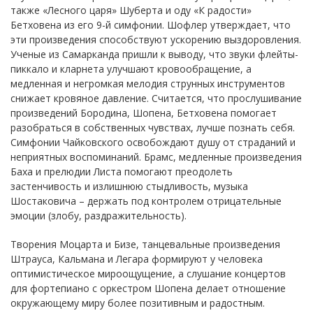
также «Лесного царя» Шуберта и оду «К радости»
Бетховена из его 9-й симфонии. Шофлер утверждает, что
эти произведения способствуют ускорению выздоровления.
Ученые из Самарканда пришли к выводу, что звуки флейты-
пиккало и кларнета улучшают кровообращение, а
медленная и негромкая мелодия струнных инструментов
снижает кровяное давление. Считается, что прослушивание
произведений Бородина, Шопена, Бетховена помогает
разобраться в собственных чувствах, лучше познать себя.
Симфонии Чайковского освобождают душу от страданий и
неприятных воспоминаний. Брамс, медленные произведения
Баха и прелюдии Листа помогают преодолеть
застенчивость и излишнюю стыдливость, музыка
Шостаковича – держать под контролем отрицательные
эмоции (злобу, раздражительность).
Творения Моцарта и Бизе, танцевальные произведения
Штрауса, Кальмана и Легара формируют у человека
оптимистическое мироощущение, а слушание концертов
для фортепиано с оркестром Шопена делает отношение
окружающему миру более позитивным и радостным.