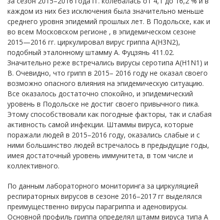
за сезон 2015–2016 года гг. колебалась от 4,1 до 16,2 % и в
каждом из них без исключения была значительно меньше
среднего уровня эпидемий прошлых лет. В Подольске, как и
во всем Московском регионе , в эпидемическом сезоне
2015—2016 гг. циркулировал вирус гриппа А(H3N2),
подобный эталонному штамму А. Фуцзянь 411.02.
Значительно реже встречались вирусы серотипа А(H1N1) и
В. Очевидно, что грипп в 2015– 2016 году не оказал своего
возможно опасного влияния на эпидемическую ситуацию.
Все оказалось достаточно спокойно, и эпидемический
уровень в Подольске не достиг своего привычного пика.
Этому способствовали как погодные факторы, так и слабая
активность самой инфекции. Штаммы вируса, которые
поражали людей в 2015–2016 году, оказались слабые и с
ними большинство людей встречалось в предыдущие годы,
имея достаточный уровень иммунитета, в том числе и
коллективного.
По данным лабораторного мониторинга за циркуляцией
респираторных вирусов в сезоне 2016–2017 гг выделялся
преимущественно вирусы парагриппа и аденовирусы.
Основной профиль гриппа определял штамм вируса типа A