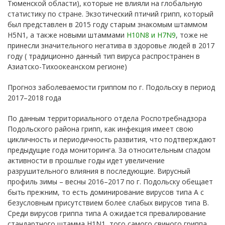
Тюменской области), которые не влияли на глобальную
статистику по стране. Экзотический птичий грипп, который
был представлен в 2015 году старым знакомым штаммом
H5N1, а также новыми штаммами
H10N8 и H7N9
, тоже не
принесли значительного негатива в здоровье людей в 2017
году ( традиционно данный тип вируса распространен в
Азиатско-Тихоокеанском регионе)
Прогноз заболеваемости гриппом по г. Подольску в период
2017–2018 года
По данным территориального отдела Роспотребнадзора
Подольского района грипп, как инфекция имеет свою
цикличность и периодичность развития, что подтверждают
предыдущие года мониторинга. За относительным спадом
активности в прошлые годы идет увеличение
разрушительного влияния в последующие. Вирусный
профиль зимы – весны 2016–2017 по г. Подольску обещает
быть прежним, то есть доминирование вирусов типа A с
безусловным присутствием более слабых вирусов типа B.
Среди вирусов гриппа типа A ожидается превалирование
стандартного штамма H1N1, того самого свиного гриппа,