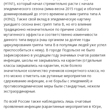
(H1N1), который начал стремительно расти с начала
эпидемического сезона (зима-весна 2015 года) и обогнал
доминировавший до этого времени штамм гриппа типа A
(H3N2). Также свой вклад в эпидемическую картину
ушедшего сезона внес грипп типа B, но его влияние
традиционно незначительное по причине слабого
мутагенного эффекта и соответственно изменчивости
данного типа вируса (наш организм за долгие годы
циркулирования гриппа типа B в популяции людей уже успел
приспособиться к нему). В городе Подольске не было
зафиксировано в уходящем году значимых очагов развития
инфекции, школы не закрывались на карантин (отдельные
классы закрывались на карантин, если болело
значительное количество учеников конкретного класса, но
это можно отметить как рутинные мероприятия по
сдерживанию инфекции, а не борьбы с эпидемией) и
противоэпидемические меры были стандартные, нежели
экстраординарные.
По всей России также наблюдались лишь очаговые
проявления инфекции (карантинные мероприятия в Югре,