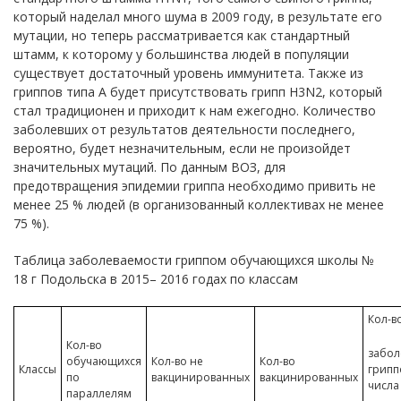
который наделал много шума в 2009 году, в результате его
мутации, но теперь рассматривается как стандартный
штамм, к которому у большинства людей в популяции
существует достаточный уровень иммунитета. Также из
гриппов типа A будет присутствовать грипп H3N2, который
стал традиционен и приходит к нам ежегодно. Количество
заболевших от результатов деятельности последнего,
вероятно, будет незначительным, если не произойдет
значительных мутаций. По данным ВОЗ, для
предотвращения эпидемии гриппа необходимо привить не
менее 25 % людей (в организованный коллективах не менее
75 %).
Таблица заболеваемости гриппом обучающихся школы №
18 г Подольска в 2015– 2016 годах по классам
Кол-в
Кол-во
забол
обучающихся
Кол-во не
Кол-во
Классы
грипп
по
вакцинированных
вакцинированных
числа
параллелям