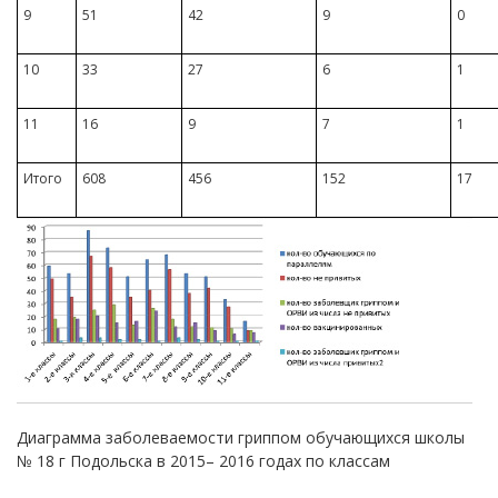
9
51
42
9
0
10
33
27
6
1
11
16
9
7
1
Итого
608
456
152
17
Диаграмма заболеваемости гриппом обучающихся школы
№ 18 г Подольска в 2015– 2016 годах по классам