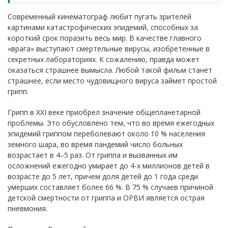
Современный кинематограф любит пугать зрителей
картинами катастрофических эпидемий, способных за
короткий срок поразить весь мир. В качестве главного
«врага» выступают смертельные вирусы, изобретенные в
секретных лабораториях. К сожалению, правда может
оказаться страшнее вымысла. Любой такой фильм станет
страшнее, если место чудовищного вируса займет простой
грипп.
Грипп в XXI веке приобрел значение общепланетарной
проблемы. Это обусловлено тем, что во время ежегодных
эпидемий гриппом переболевают около 10 % населения
земного шара, во время пандемий число больных
возрастает в 4–5 раз. От гриппа и вызванных им
осложнений ежегодно умирает до 4-х миллионов детей в
возрасте до 5 лет, причем доля детей до 1 года среди
умерших составляет более 66 %. В 75 % случаев причиной
детской смертности от гриппа и ОРВИ является острая
пневмония.