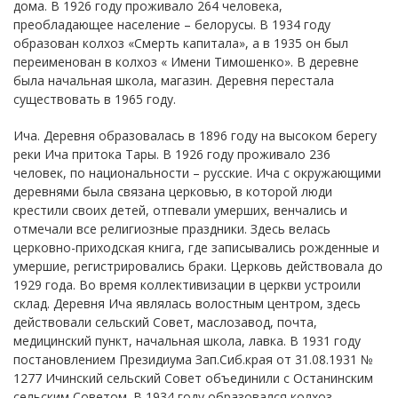
дома. В 1926 году проживало 264 человека,
преобладающее население – белорусы. В 1934 году
образован колхоз «Смерть капитала», а в 1935 он был
переименован в колхоз « Имени Тимошенко». В деревне
была начальная школа, магазин. Деревня перестала
существовать в 1965 году.
Ича. Деревня образовалась в 1896 году на высоком берегу
реки Ича притока Тары. В 1926 году проживало 236
человек, по национальности – русские. Ича с окружающими
деревнями была связана церковью, в которой люди
крестили своих детей, отпевали умерших, венчались и
отмечали все религиозные праздники. Здесь велась
церковно-приходская книга, где записывались рожденные и
умершие, регистрировались браки. Церковь действовала до
1929 года. Во время коллективизации в церкви устроили
склад. Деревня Ича являлась волостным центром, здесь
действовали сельский Совет, маслозавод, почта,
медицинский пункт, начальная школа, лавка. В 1931 году
постановлением Президиума Зап.Сиб.края от 31.08.1931 №
1277 Ичинский сельский Совет объединили с Останинским
сельским Советом. В 1934 году образовался колхоз