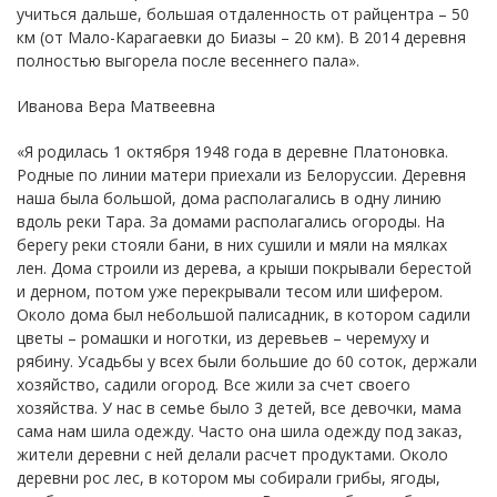
учиться дальше, большая отдаленность от райцентра – 50
км (от Мало-Карагаевки до Биазы – 20 км). В 2014 деревня
полностью выгорела после весеннего пала».
Иванова Вера Матвеевна
«Я родилась 1 октября 1948 года в деревне Платоновка.
Родные по линии матери приехали из Белоруссии. Деревня
наша была большой, дома располагались в одну линию
вдоль реки Тара. За домами располагались огороды. На
берегу реки стояли бани, в них сушили и мяли на мялках
лен. Дома строили из дерева, а крыши покрывали берестой
и дерном, потом уже перекрывали тесом или шифером.
Около дома был небольшой палисадник, в котором садили
цветы – ромашки и ноготки, из деревьев – черемуху и
рябину. Усадьбы у всех были большие до 60 соток, держали
хозяйство, садили огород. Все жили за счет своего
хозяйства. У нас в семье было 3 детей, все девочки, мама
сама нам шила одежду. Часто она шила одежду под заказ,
жители деревни с ней делали расчет продуктами. Около
деревни рос лес, в котором мы собирали грибы, ягоды,