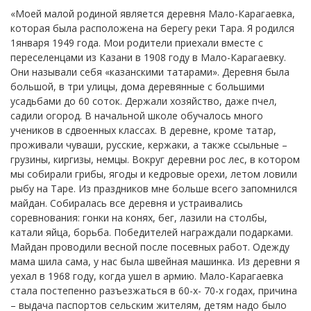
«Моей малой родиной является деревня Мало-Карагаевка,
которая была расположена на берегу реки Тара. Я родился
1января 1949 года. Мои родители приехали вместе с
переселенцами из Казани в 1908 году в Мало-Карагаевку.
Они называли себя «казанскими татарами». Деревня была
большой, в три улицы, дома деревянные с большими
усадьбами до 60 соток. Держали хозяйство, даже пчел,
садили огород. В начальной школе обучалось много
учеников в сдвоенных классах. В деревне, кроме татар,
проживали чуваши, русские, кержаки, а также ссыльные –
грузины, киргизы, немцы. Вокруг деревни рос лес, в котором
мы собирали грибы, ягоды и кедровые орехи, летом ловили
рыбу на Таре. Из праздников мне больше всего запомнился
майдан. Собиралась все деревня и устраивались
соревнования: гонки на конях, бег, лазили на столбы,
катали яйца, борьба. Победителей награждали подарками.
Майдан проводили весной после посевных работ. Одежду
мама шила сама, у нас была швейная машинка. Из деревни я
уехал в 1968 году, когда ушел в армию. Мало-Карагаевка
стала постепенно разъезжаться в 60-х- 70-х годах, причина
– выдача паспортов сельским жителям, детям надо было