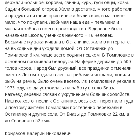
держали большое: коровы, свиньи, куры, гуси овцы, козы.
Садили большой огород. Жили в достатке, много работали
и продукты питание практически были свои, в магазине
мало, что покупали. Любимая наша еда – пельмени и
мясная колбаса своего производства. В деревне была
начальная школа, учеников немного – 16 человек.
Восьмилетку заканчивала в Останинке, жили в интернате,
на выходные дни уходили домой. От Останинки до
Томиловки 6 км, чаще всего ходили пешком. В Томиловке в
основном проживали белорусы. На ферме держали до 600
голов коров. Народ был дружный, все праздники отмечали
вместе. Летом ходили в лес за грибами и ягодами, ловили
рыбу на речке, было очень весело. Из Томиловки я уехала в
1973году, когда устроилась на работу в село Биаза.
Разъезд деревни связан с укрупнением больших хозяйств.
Наш колхоз отнесли к Останинке, весь скот перегнали туда
и поэтому жители Томиловки постепенно переехали в
Останинку и другие села. От Биазы до Томиловки 22 км, а
до Северного 52 км».
Кондаков Валерий Николаевич