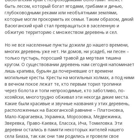
быть лесом, который богат ягодами, грибами и дичью,
глубоководными реками или необъятными землями,
которые могли прокормить их семьи. Таким образом, дикий
Васюганский край стал превращаться в заселенную и
обжитую территорию с множеством деревень и сел.
Но не все населенные пункты дожили до нашего времени,
многих деревень уже нет. Ни домов, ни усадеб, ни песен –
только пустырь, поросший травой да мертвая тишина
кругом. О существовании деревень нам сегодня напоминает
лишь крапива, бурьян да почерневшие от времени
могильные кресты. Кресты на могильных холмах, а под ними
в вечном покое лежат те, кто первым торил тропинки
через болота и топи непроходимые, кто заботливо, по-
хозяйски, многотрудно обживал эти некогда дикие места.
Какие были красивые и звучные названия у этих деревень,
расположенных на Васюганской равнине – Платоновка,
Мало-Карагаевка, Украинка, Морозовка, Медвежинка,
Зверевка, Право-Каевка, Еласска, Ича, Томиловка. Эти
деревни остались в памяти некоторых жителей нашего
села Биаза, так как они там родились и провели свое