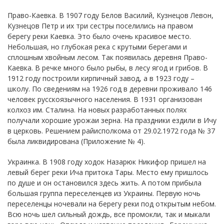
Право-Каевка. В 1907 году Белов Василий, Кузнецов Левон,
Кузнецов Петр и их три сестры поселились на правом
берегу реки Каевка. Это было очень красивое место.
Небольшая, но глубокая река с крутыми берегами и
сплошным хвойным лесом. Так появилась деревня Право-
Каевка. В речке много было рыбы, в лесу ягод и грибов. В
1912 году построили кирпичный завод, а в 1923 году –
школу. По сведениям на 1926 год в деревни проживало 146
человек русскоязычного населения. В 1931 организован
колхоз им. Сталина. На новых разработанных полях
получали хорошие урожаи зерна. На праздники ездили в Ичу
в церковь. Решением райисполкома от 29.02.1972 года № 37
была ликвидирована (Приложение № 4).
Украинка. В 1908 году ходок Назарюк Никифор пришел на
левый берег реки Ича притока Тары. Место ему пришлось
по душе и он остановился здесь жить. А потом прибыла
большая группа переселенцев из Украины. Первую ночь
переселенцы ночевали на берегу реки под открытым небом.
Всю ночь шел сильный дождь, все промокли, так и мыкали