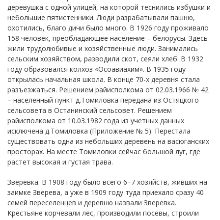
деревушка с одной улицей, на которой теснились избушки и
небольшие пятистенники. Люди разрабатывали пашню,
охотились, благо дичи было много. В 1926 году проживало
158 человек, преобладающее население – белорусы. Здесь
жили трудолюбивые и хозяйственные люди. Занимались
сельским хозяйством, разводили скот, сеяли хлеб. В 1932
году образовался колхоз «Осоавиахим». В 1935 году
открылась начальная школа. В конце 70-х деревня стала
разъезжаться. Решением райисполкома от 02.03.1966 № 42
– населенный пункт д.Томиловка передана из Остяцкого
сельсовета в Останинский сельсовет. Решением
райисполкома от 10.03.1982 года из учетных данных
исключена д.Томиловка (Приложение № 5). Перестала
существовать одна из небольших деревень на васюганских
просторах. На месте Томиловки сейчас большой луг, где
растет высокая и густая трава.
Зверевка. В 1908 году было всего 6–7 хозяйств, живших на
заимке Зверева, а уже в 1909 году туда приехало сразу 40
семей переселенцев и деревню назвали Зверевка.
Крестьяне корчевали лес, производили посевы, строили