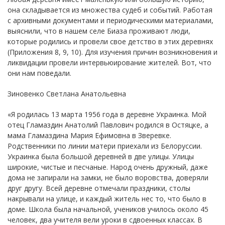
она складывается из множества судеб и событий. Работая
с архивными документами и периодическими материалами,
выяснили, что в нашем селе Биаза проживают люди,
которые родились и провели свое детство в этих деревнях
(Приложения 8, 9, 10). Для изучения причин возникновения и
ликвидации провели интервьюирование жителей. Вот, что
они нам поведали.
Зиновенко Светлана Анатольевна
«Я родилась 13 марта 1956 года в деревне Украинка. Мой
отец Гламаздин Анатолий Павлович родился в Остяцке, а
мама Гламаздина Мария Ефимовна в Зверевке.
Родственники по линии матери приехали из Белоруссии.
Украинка была большой деревней в две улицы. Улицы
широкие, чистые и песчаные. Народ очень дружный, даже
дома не запирали на замки, не было воровства, доверяли
друг другу. Всей деревне отмечали праздники, столы
накрывали на улице, и каждый житель нес то, что было в
доме. Школа была начальной, учеников училось около 45
человек, два учителя вели уроки в сдвоенных классах. В