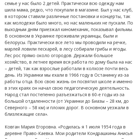
семье у нас было 2 детей. Практически всю одежду нам
шила мама, редко, что покупали в магазине. Был у нас клуб,
в котором ставили различные постановки и концерты, так
как молодежи было много, но нас маленьких не пускали. По
выходным дням приезжал киномеханик, показывал фильмы.
В основном в Украинке проживали украинцы, были и
белорусы. Практически все лето мы проводили на речке,
марлей ловили пескарей, в лесу собирали грибы и ягоды.
Лес рос прямо около огородов. Держали большое
хозяйство, в летнее время вся работа по дому была на нас
– детей, так как взрослые работали в колхозе почти весь
день. Из Украинки мы ехали в 1966 году в Останинку из-за
работы отца. Всю свою жизнь он посвятил школе и именно
в этих краях он начал свою педагогическую деятельность.
Народ стал постепенно разъезжаться в 60-е годы из-за
большой отдаленности (от Украинки до Биазы – 28 км, до
Северного – 58 км) и плохих дорог. В основном уезжали в
близлежащие села».
Ковган Мария Егоровна. «Родилась я 1 июля 1954 года в
деревне Право-Каевка. Мои родители Кондрашкины Анисья