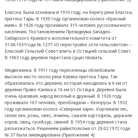
Еласска. Была основана в 1910 году, на берегу реки Еласска,
притока Тары. В 1930 году организован колхоз «Красный
маяк». В 1926 году проживало 315 человек русскоязычного
населения. Постановлением Президиума Западно-
Сибирского Краевого исполнительного комитета от
31.08.1931года № 1277 «О перестройке сети сельсоветов» –
Еласский Сельский Совет влить в Остяцкий сельский Совет.
В 1963 году деревня перестала существовать.
Медвежинка. В 1911 году переселенцы облюбовали
высокое место около реки Каевка притока Тары. Так
образовалась это деревня, которая находилась в 6 км от
деревни Право-Каевка и 16 км от Остяцка. Деревня была
очень красивая, народ веселый и дружный. В 1926 году
проживало 167 человек, преобладали – белорусы. В 1932
году организован колхоз «Северная заря». Корчевали лес,
сеяли лен, рожь, овес, ячмень, сажали картофель, держали
коров, овец, гусей,кур, свиней. В 1954 году деревня стала
разъезжаться. Решением райисполкома от 29.02.1972 года
№ 37 была ликвидирована (Приложение 4).