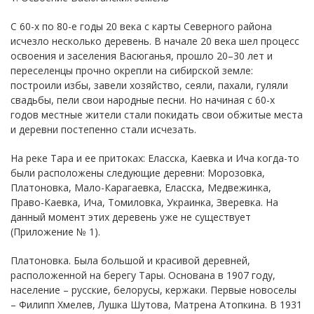
С 60-х по 80-е годы 20 века с карты Северного района
исчезло несколько деревень. В начале 20 века шел процесс
освоения и заселения Васюганья, прошло 20–30 лет и
переселенцы прочно окрепли на сибирской земле:
построили избы, завели хозяйство, сеяли, пахали, гуляли
свадьбы, пели свои народные песни. Но начиная с 60-х
годов местные жители стали покидать свои обжитые места
и деревни постепенно стали исчезать.
На реке Тара и ее притоках: Еласска, Каевка и Ича когда-то
были расположены следующие деревни: Морозовка,
Платоновка, Мало-Карагаевка, Еласска, Медвежинка,
Право-Каевка, Ича, Томиловка, Украинка, Зверевка. На
данный момент этих деревень уже не существует
(Приложение № 1).
Платоновка. Была большой и красивой деревней,
расположенной на берегу Тары. Основана в 1907 году,
население – русские, белорусы, кержаки. Первые новоселы
– Филипп Хмелев, Лушка Шутова, Матрена Атопкина. В 1931