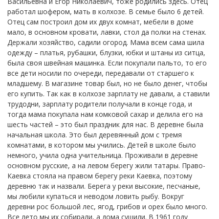
Васильевна и Егор Николаевич, тоже родились здесь. Отец
работал шофером, мать в колхозе. В семье было 6 детей.
Отец сам построил дом их двух комнат, мебели в доме
мало, в основном кровати, лавки, стол да полки на стенах.
Держали хозяйство, садили огород. Мама всем сама шила
одежду – платья, рубашки, блузки, юбки и штаны из ситца,
была своя швейная машинка. Если покупали пальто, то его
все дети носили по очереди, передавали от старшего к
младшему. В магазине товар был, но не было денег, чтобы
его купить. Так как в колхозе зарплату не давали, а ставили
трудодни, зарплату родители получали в конце года, и
тогда мама покупала нам комковой сахар и делила его на
шесть частей – это был праздник для нас. В деревне была
начальная школа. Это был деревянный дом с тремя
комнатами, в котором мы учились. Детей в школе было
немного, учила одна учительница. Проживали в деревне
основном русские, а на левом берегу жили татары. Право-
Каевка стояла на правом берегу реки Каевка, поэтому
деревню так и назвали. Берега у реки высокие, песчаные,
мы любили купаться и неводом ловить рыбу. Вокруг
деревни рос большой лес, ягод, грибов и орех было много.
Все лето мы их собирали, а дома сушили. В 1961 году