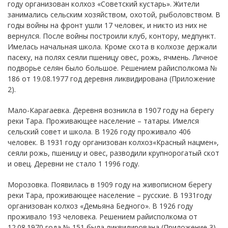
году организован колхоз «Советский кустарь». Жители
занимались сельским хозяйством, охотой, рыболовством. В
годы войны на фронт ушли 17 человек, и никто из них не
вернулся. После войны построили клуб, контору, медпункт.
Имелась начальная школа. Кроме скота в колхозе держали
пасеку, на полях сеяли пшеницу овес, рожь, ячмень. Личное
подворье селян было большое. Решением райисполкома №
186 от 19.08.1977 год деревня ликвидирована (Приложение
2).
Мало-Карагаевка. Деревня возникла в 1907 году на берегу
реки Тара. Проживающее население – татары. Имелся
сельский совет и школа. В 1926 году проживало 406
человек. В 1931 году организован колхоз«Красный нацмен»,
сеяли рожь, пшеницу и овес, разводили крупнорогатый скот
и овец. Деревни не стало 1 1996 году.
Морозовка. Появилась в 1909 году на живописном берегу
реки Тара, проживающее население – русские. В 1931году
организован колхоз «Демьяна Бедного». В 1926 году
проживало 193 человека. Решением райисполкома от
12.08.1970 года № 151 была ликвидирована (Приложение 3).