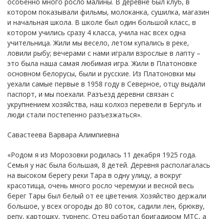
особенно много росло малины. В деревне был клуб, в
котором показывали фильмы, молоканка, сушилка, магазин
и начальная школа. В школе был один большой класс, в
котором учились сразу 4 класса, учила нас всех одна
учительница. Жили мы весело, летом купались в реке,
ловили рыбу; вечерами с нами играли взрослые в лапту –
это была наша самая любимая игра. Жили в Платоновке
основном белорусы, были и русские. Из Платоновки мы
уехали самые первые в 1958 году в Северное, отцу выдали
паспорт, и мы поехали. Разъезд деревни связан с
укрупнением хозяйства, наш колхоз перевели в Бергуль и
люди стали постепенно разъезжаться».
Савастеева Варвара Алимпиевна
«Родом я из Морозовки родилась 11 декабря 1925 года.
Семья у нас была большая, 8 детей. Деревня располагалась
на высоком берегу реки Тара в одну улицу, а вокруг
красотища, очень много росло черемухи и весной весь
берег Тары был белый от ее цветения. Хозяйство держали
большое, у всех огороды до 80 соток, садили лен, брюкву,
репу, картошку, турнепс. Отец работал бригадиром МТС, а