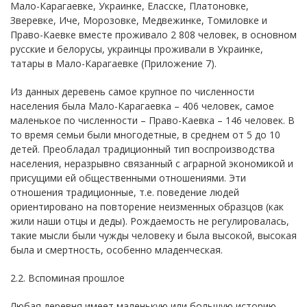
Мало-Карагаевке, Украинке, Еласске, Платоновке,
Зверевке, Иче, Морозовке, Медвежинке, Томиловке и
Право-Каевке вместе проживало 2 808 человек, в основном
русские и белорусы, украинцы проживали в Украинке,
татары в Мало-Карагаевке (Приложение 7).
Из данных деревень самое крупное по численности
населения была Мало-Карагаевка – 406 человек, самое
маленькое по численности – Право-Каевка – 146 человек. В
то время семьи были многодетные, в среднем от 5 до 10
детей. Преобладал традиционный тип воспроизводства
населения, неразрывно связанный с аграрной экономикой и
присущими ей общественными отношениями. Эти
отношения традиционные, т.е. поведение людей
ориентировано на повторение неизменных образцов (как
жили наши отцы и деды). Рождаемость не регулировалась,
такие мысли были чужды человеку и была высокой, высокая
была и смертность, особенно младенческая.
2.2. Вспоминая прошлое
Любая деревня имеет маленькую или большую историю,