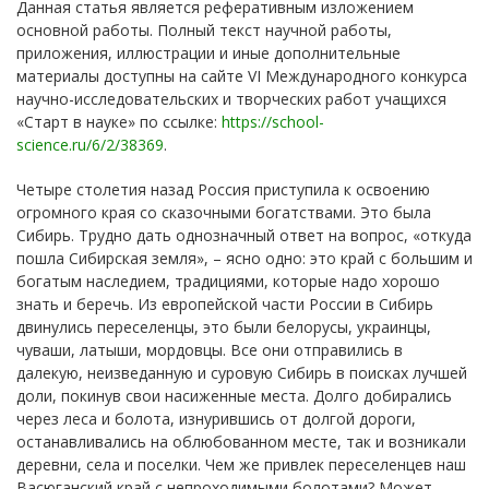
Данная статья является реферативным изложением
основной работы. Полный текст научной работы,
приложения, иллюстрации и иные дополнительные
материалы доступны на сайте VI Международного конкурса
научно-исследовательских и творческих работ учащихся
«Старт в науке» по ссылке:
https://school-
science.ru/6/2/38369
.
Четыре столетия назад Россия приступила к освоению
огромного края со сказочными богатствами. Это была
Сибирь. Трудно дать однозначный ответ на вопрос, «откуда
пошла Сибирская земля», – ясно одно: это край с большим и
богатым наследием, традициями, которые надо хорошо
знать и беречь. Из европейской части России в Сибирь
двинулись переселенцы, это были белорусы, украинцы,
чуваши, латыши, мордовцы. Все они отправились в
далекую, неизведанную и суровую Сибирь в поисках лучшей
доли, покинув свои насиженные места. Долго добирались
через леса и болота, изнурившись от долгой дороги,
останавливались на облюбованном месте, так и возникали
деревни, села и поселки. Чем же привлек переселенцев наш
Васюганский край с непроходимыми болотами? Может