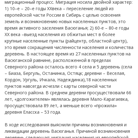
миграционный процесс. Миграция носила двойной характер:
1) 10–е – 20–е годы XXвека – переселение людей из
европейской части России в Сибирь с целью освоения
земель и возникновению новых населенных пунктов, это
время активного заселения Васюганья; 2) 60-е – 80-е годы
XX века –выезд населения из обжитых мест в более
крупные населенные пункты (райцентр, областной центр),
это время сокращения численности населения и количества
деревень. В настоящее время из 27 населенных пунктов на
Васюганской равнине, расположенной в пределах
Северного района осталось всего 4 села и 5 деревень (села
– Биаза, Бергуль, Останинка, Остяцк; деревни – Веселая,
Кордон, Ургуль, Ичкала, Надеждинка),18 населенных
пунктов навсегда исчезли с карты северной части
Северного района. В среднем деревни просуществовали 66
лет, «долгожителем» являлась деревня Мало-Карагаевка,
просуществовала 89 лет, а меньше всего «прожила»
деревня Еласска – 53 года.
В ходе исследования выяснили причины возникновения и
ликвидации деревень Васюганья. Причиной возникновения
деревень следующая: миграция населения из европейской