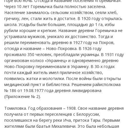
горе всю ночь. Отсюда и название поселения «Горемычка».
Через 10 лет Горемычка была полностью заселена.
Население занималось сельским хозяйством, сеяли хлеб,
гречиху, лен, стали жить в достатке. В 1920 году открылась
школа. Усадьбы были большие, площадью до 1 га, избы
рубили хорошие и крепкие. Название деревни Горемычка не
устраивала мужиков, унижало их достоинство. Тогда и
решили переименовать деревню в 1927 году на Покров,
отсюда и название – Ново-Покровка. В 1926 году
проживало 350 человек, преобладали украинцы. В 1931 году
организован колхоз «Украинец» и одновременно деревню
Ново-Покровку переименовали в Украинку. В 30-х годах
почти каждый житель имел приличное хозяйство,
появились жатки и молотилки. После войны были открыты
медицинский пункт и библиотека. Решением райисполкома
№ 186 от 19.08.1977 года деревня ликвидирована
(Приложение № 2).
Томиловка. Год образования – 1908. Свое название деревня
получила от первых переселенцев с Белоруссии,
поселившихся на берегу реки Ича, притока Тары. Первыми
жителями были братья Михалевичи. Это была небольшая