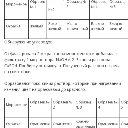
Образец
Образец №
Образец
Образец
Мороженое
№ 1
3
№ 4
№ 5
№ 2
Ярко-
Желто-
Бледно-
Бледно-
Окраска
Желтый
желтый
коричневый
желтый
желтый
Обнаружение углеводов
Отфильтровала 2 мл раствора мороженого и добавила к
фильтрату 1 мл раствора NaOH и 2–3 капли раствора
CuSO4. Пробирку встряхнула. Полученный раствор нагрела
на спиртовке.
Образовался ярко-синий раствор, который при нагревании
изменил цвет на оранжевый до красного.
Образец №
Образец №
Образец
Образец №
Обр
Мороженое
1
2
№ 3
4
5
Красно-
Окраска
Оранжевая
Оранжевая
Оранжевая
Ора
оранжевая