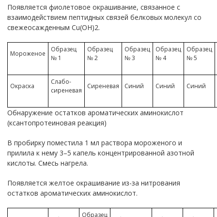
Появляется фиолетовое окрашивание, связанное с
взаимодействием пептидных связей белковых молекул со
свежеосажденным Cu(OH)2.
Образец
Образец
Образец
Образец
Образец
Мороженое
№ 1
№ 2
№ 3
№ 4
№ 5
Слабо-
Окраска
Сиреневая
Синий
Синий
Синий
сиреневая
Обнаружение остатков ароматических аминокислот
(ксантопротеиновая реакция)
В пробирку поместила 1 мл раствора мороженого и
прилила к нему 3–5 капель концентрированной азотной
кислоты. Смесь нагрела.
Появляется желтое окрашивание из-за нитрования
остатков ароматических аминокислот.
Образец