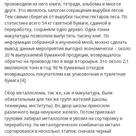
производили из него книги, тетради, альбомы и многое
друге. Это являлось залогом сокращения вырубки лесов.
Тем самым сберегая от вырубки тысячи гектаров леса. По
статистике всего 54 кг газетной бумаги, сданной в
переработку, сохраняли одно дерево. Одна тонна
макулатуры позволяла выпустить тысячу книг. По
информации собранной и изученной мной, можно сделать
вывод: данные мероприятия выгодно экономически – около
20 % выпускаемой бумажной продукции, возвращалось
обратно на производство в виде вторсырья. Это около 2,1
миллионов тонн в год. 90 % бумажных отходов
возвращалось покупателям как упаковочная и туалетная
бумага [4].
Сбор металлолома, так же, как и макулатура, были
обязательным для тех же групп жителей (школы,
техникумы, институты). Во двор школы приносили
различного вида ненужное железо. Потом приезжал
грузовик забирал металлолом и увозил на сортировку и
переработку. На металлургических комбинатах металл
сортировался в несколько этапов: сначала черный