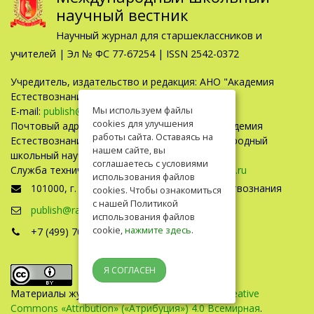
научный вестник
Научный журнал для старшеклассников и
учителей | Эл № ФС 77-67254 | ISSN 2542-0372
Учредитель, издательство и редакция: АНО "Академия
Естествознания"
Мы используем файлы
E-mail:
publish@rae.ru
cookies для улучшения
Почтовый адрес: г.Москва, 101000, а/я 47, Академия
работы сайта. Оставаясь на
Естествознания, редакция журнала "Международный
нашем сайте, вы
школьный научный вестник"
соглашаетесь с условиями
Служба технической поддержки –
support@rae.ru
использования файлов
101000, г. Москва, а/я 47, Академия Естествознания
cookies. Чтобы ознакомиться
с нашей Политикой
publish@rae.ru
использования файлов
cookie,
нажмите здесь
.
+7 (499) 705-72-30
Я СОГЛАСЕН
Материалы журнала доступны по
лицензии Creative
Commons «Attribution» («Атрибуция») 4.0 Всемирная
.