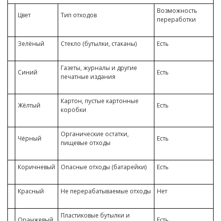
Возможность
Цвет
Тип отходов
переработки
Зелёный
Стекло (бутылки, стаканы)
Есть
Газеты, журналы и другие
Синий
Есть
печатные издания
Картон, пустые картонные
Жёлтый
Есть
коробки
Органические остатки,
Чёрный
Есть
пищевые отходы
Коричневый
Опасные отходы (батарейки)
Есть
Красный
Не перерабатываемые отходы
Нет
Пластиковые бутылки и
Оранжевый
Есть