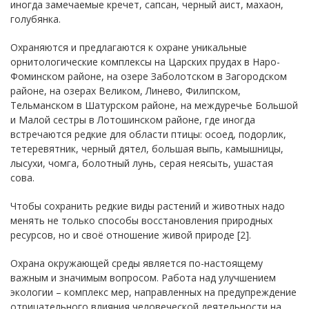
иногда замечаемые кречет, сапсан, черный аист, махаон,
голубянка.
Охраняются и предлагаются к охране уникальные
орнитологические комплексы на Царских прудах в Наро-
Фоминском районе, на озере Заболотском в Загородском
районе, на озерах Великом, Линево, Филипском,
Тельманском в Шатурском районе, на междуречье Большой
и Малой сестры в Лотошинском районе, где иногда
встречаются редкие для области птицы: осоед, подорлик,
тетеревятник, черный дятел, большая выпь, камышницы,
лысухи, чомга, болотный лунь, серая неясыть, ушастая
сова.
Чтобы сохранить редкие виды растений и животных надо
менять не только способы восстановления природных
ресурсов, но и своё отношение живой природе [2].
Охрана окружающей среды является по-настоящему
важным и значимым вопросом. Работа над улучшением
экологии – комплекс мер, направленных на предупреждение
отрицательного влияния человеческой деятельности на