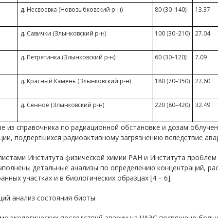
д. Несвоевка (Новозыбковский р-н)
80 (30–140)
13.37
д. Савички (Злынковский р-н)
100 (30–210)
27.04
д. Петрятинка (Злынковский р-н)
60 (30–120)
7.09
д. Красный Камень (Злынковский р-н)
180 (70–350)
27.60
д. Сенное (Злынковский р-н)
220 (80–420)
32.49
е из справочника по радиационной обстановке и дозам облучен
ии, подвергшихся радиоактивному загрязнению вследствие авар
истами Института физической химии РАН и Института проблем э
ыполнены детальные анализы по определению концентраций, рас
анных участках и в биологических образцах [4 – 6].
щий анализ состояния биоты
ме экологических последствий аварии на ЧАЭС посвящено больш