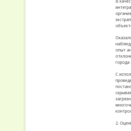
В каче
интегра
организ
экстра
объект
Оказало
наблюда
опыт ан
отклоне
города [
С испол
проведе
постано
скрыва
загряз
многочи
контрол
2. Оцен