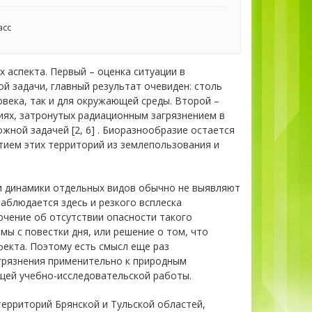
асс
аспекта. Первый – оценка ситуации в
й задачи, главный результат очевиден: столь
овека, так и для окружающей среды. Второй –
ях, затронутых радиационным загрязнением в
ной задачей [2, 6] . Биоразнообразие остается
ятием этих территорий из землепользования и
и динамики отдельных видов обычно не выявляют
аблюдается здесь и резкого всплеска
чение об отсутствии опасности такого
ы с повестки дня, или решение о том, что
екта. Поэтому есть смысл еще раз
грязнения применительно к природным
щей учебно-исследовательской работы.
ерриторий Брянской и Тульской областей,