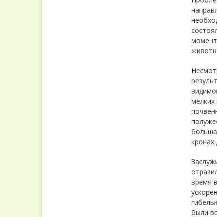
направл
необход
состоял
момент
животны
Несмот
результ
видимом
мелких
почвенн
полужес
большая
кронах 
Заслужи
отразил
время 
ускоре
гибелью
были вс