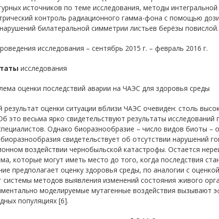
урных источников по теме исследования, методы интегральной 
трический контроль радиационного гамма-фона с помощью доз
 нарушений билатеральной симметрии листьев берёзы повислой.
роведения исследования – сентябрь 2015 г. – февраль 2016 г.
ьтаты
исследования
лема оценки последствий аварии на ЧАЭС для здоровья среды
 результат оценки ситуации вблизи ЧАЭС очевиден: столь выс
Об это весьма ярко свидетельствуют результаты исследований г
специалистов. Однако биоразнообразие – число видов биоты – 
биоразнообразия свидетельствует об отсутствии нарушений го
ионном воздействии чернобыльской катастрофы. Остается нере
ма, которые могут иметь место до того, когда последствия ста
ие предполагает оценку здоровья среды, по аналогии с оценко
 системы методов выявления изменений состояния живого орга
иментально моделируемые мутагенные воздействия вызывают эф
дных популяциях [6].