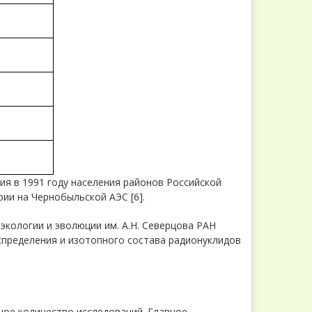
ия в 1991 году населения районов Российской
ии на Чернобыльской АЭС [6].
кологии и эволюции им. А.Н. Северцова РАН
пределения и изотопного состава радионуклидов
ое количество исследований. Главное