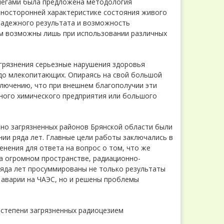
ллегами была предложена методология
азносторонней характеристике состояния живого
 надежного результата и возможность
ом возможны лишь при использовании различных
агрязнения серьезные нарушения здоровья
 до млекопитающих. Опираясь на свой большой
ключению, что при внешнем благополучии эти
пного химического предприятия или большого
ьно загрязненных районов Брянской области были
ии ряда лет. Главные цели работы заключались в
енения для ответа на вопрос о том, что же
а огромном пространстве, радиационно-
яда лет просуммированы не только результаты
 аварии на ЧАЭС, но и решены проблемы
 степени загрязненных радиоцезием