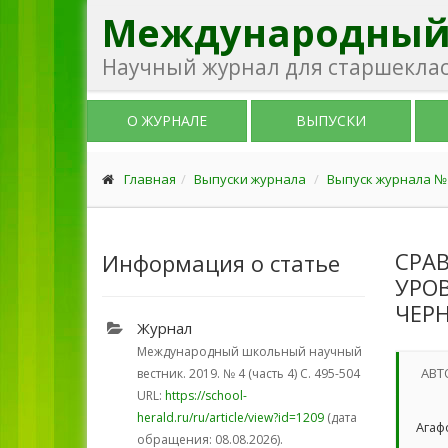
Международный
Научный журнал для старшекласс
О ЖУРНАЛЕ
ВЫПУСКИ
Главная
Выпуски журнала
Выпуск журнала № 4
СРА
Информация о статье
УРО
ЧЕР
Журнал
Международный школьный научный
АВТ
вестник. 2019.
№ 4 (часть 4)
С. 495-504
URL:
https://school-
herald.ru/ru/article/view?id=1209
(дата
Агаф
обращения: 08.08.2026).