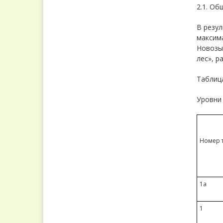
2.1. Об
В резул
максим
Новозыб
лес», р
Таблиц
Уровни 
Номер 
1а
1