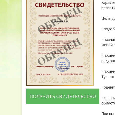
характ
развити
Цель д
• подоб
• позн
живой 
• прове
радиоце
• пров
Тульско
• оцен
ПОЛУЧИТЬ СВИДЕТЕЛЬСТВО
• сравн
областе
При вы