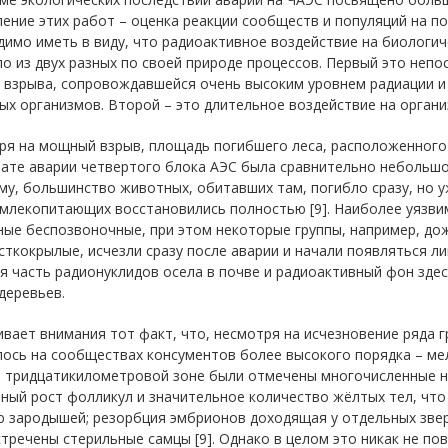
ение этих работ – оценка реакции сообществ и популяций на 
имо иметь в виду, что радиоактивное воздействие на биологи
о из двух разных по своей природе процессов. Первый это неп
 взрыва, сопровождавшейся очень высоким уровнем радиации и
х организмов. Второй – это длительное воздействие на органи
ря на мощный взрыв, площадь погибшего леса, расположенного 
ате аварии четвертого блока АЭС была сравнительно небольшой 
у, большинство животных, обитавших там, погибло сразу, но уж
 млекопитающих восстановились полностью [9]. Наиболее уязви
ые беспозвоночные, при этом некоторые группы, например, дож
ткокрылые, исчезли сразу после аварии и начали появляться лиш
 часть радионуклидов осела в почве и радиоактивный фон здес
деревьев.
вает внимания тот факт, что, несмотря на исчезновение ряда г
ось на сообществах консументов более высокого порядка – мелк
в тридцатикилометровой зоне были отмечены многочисленные н
нный рост фолликул и значительное количество жёлтых тел, ч
 зародышей; резорбция эмбрионов доходящая у отдельных звер
тречены стерильные самцы [9]. Однако в целом это никак не по