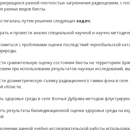
еризующихся разной плотностью загрязнения радиоцезием, с п
я разных видов биоты.
остигалась путем решения следующих
задач:
рать и провести анализ специальной научной и научно-методич
акомиться с проблемами оценки последствий чернобыльской кат
природы;
сти сравнительную оценку состояния биоты на территориях Брян
зием при использовании результатов научных исследований, в
ести дозиметрическую съёмку радиационного гамма-фона в селе
й области;
ить здоровье среды в селе Волчья Дубрава методом флуктуирую
ить результаты биоиндикационной оценки здоровья среды на из
й.
полнении данной учебно-исследовательской работы использова