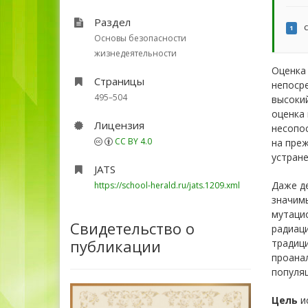
Раздел
с
1
Основы безопасности
жизнедеятельности
Оценка 
Страницы
непосре
495–504
высокий
оценка
Лицензия
несопос
CC BY 4.0
на преж
устране
JATS
Даже д
https://school-herald.ru/jats.1209.xml
значимы
мутаци
Свидетельство о
радиаци
публикации
традиц
проана
популя
Цель
ис