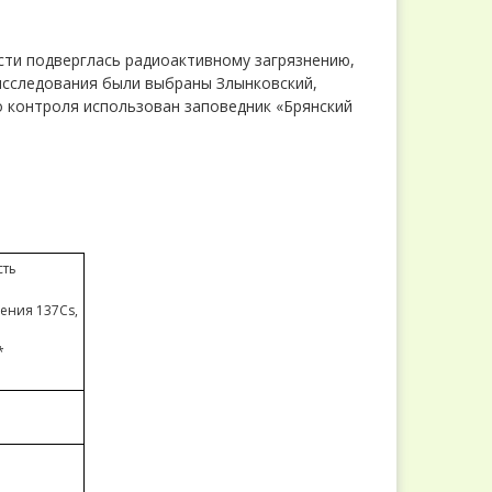
сти подверглась радиоактивному загрязнению,
исследования были выбраны Злынковский,
о контроля использован заповедник «Брянский
сть
ения 137Cs,
*