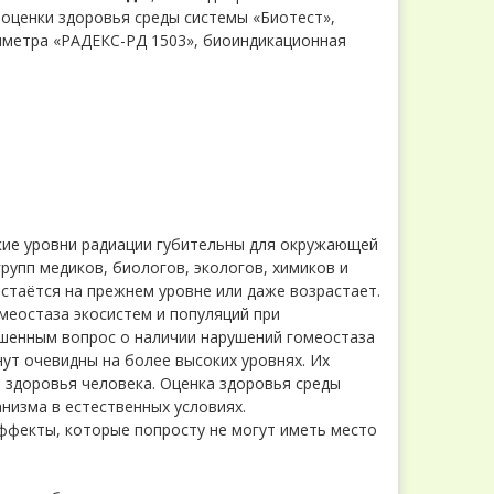
оценки здоровья среды системы «Биотест»,
иметра «РАДЕКС-РД 1503», биоиндикационная
окие уровни радиации губительны для окружающей
рупп медиков, биологов, экологов, химиков и
остаётся на прежнем уровне или даже возрастает.
меостаза экосистем и популяций при
шенным вопрос о наличии нарушений гомеостаза
нут очевидны на более высоких уровнях. Их
й здоровья человека. Оценка здоровья среды
низма в естественных условиях.
фекты, которые попросту не могут иметь место