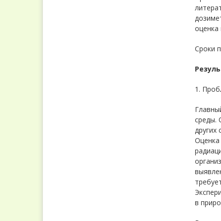
литерат
дозиме
оценка
Сроки п
Резул
1. Проб
Главный
среды. 
других 
Оценка 
радиац
организ
выявлен
требует
Экспер
в приро