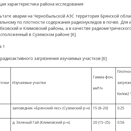
щая характеристика района исследования
ьтате аварии на Чернобыльской АЭС территория Брянской обла
альному по плотности содержания радионуклидов в почве. Для 
ковский и Климовский районы, а в качестве радиометрическог
асположенный в Суземском районе [6].
а 1
радиоактивного загрязнения изучаемых участков [6]
Плотно
Гамма-фон,
точки
Изучаемые участки
загрязн
мкР/ч
Ки/км2 
заповедник «Брянский лес» (Суземский р-н)
15 (8–20)
0.25
д. Зеленый Гай (Климовский р-н)
20 (15–25)
0.56