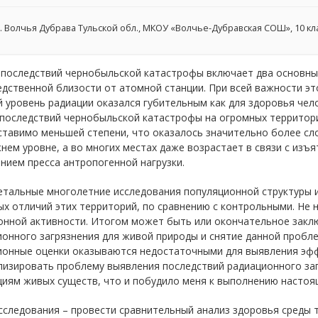
. Волчья Дубрава Тульской обл., МКОУ «Волчье-Дубравская СОШ», 10 кл
последствий чернобыльской катастрофы включает два основных 
дственной близости от атомной станции. При всей важности это
 уровень радиации оказался губительным как для здоровья чел
 последствий чернобыльской катастрофы на огромных территори
тавимо меньшей степени, что оказалось значительно более слож
нем уровне, а во многих местах даже возрастает в связи с изъ
нием пресса антропогенной нагрузки.
етальные многолетние исследования популяционной структуры 
х отличий этих территорий, по сравнению с контрольными. Не н
онной активности. Итогом может быть или окончательное заклю
онного загрязнения для живой природы и снятие данной проблем
ионные оценки оказываются недостаточными для выявления эфф
лизировать проблему выявления последствий радиационного за
циям живых существ, что и побудило меня к выполнению настоя
следования – провести сравнительный анализ здоровья среды т