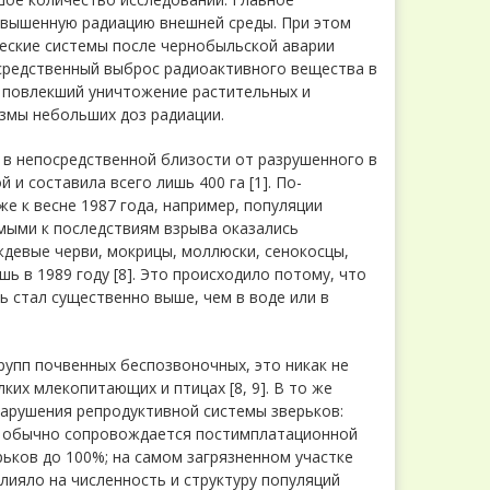
повышенную радиацию внешней среды. При этом
ческие системы после чернобыльской аварии
осредственный выброс радиоактивного вещества в
 повлекший уничтожение растительных и
змы небольших доз радиации.
в непосредственной близости от разрушенного в
и составила всего лишь 400 га [1]. По-
е к весне 1987 года, например, популяции
мыми к последствиям взрыва оказались
девые черви, мокрицы, моллюски, сенокосцы,
ь в 1989 году [8]. Это происходило потому, что
ь стал существенно выше, чем в воде или в
рупп почвенных беспозвоночных, это никак не
их млекопитающих и птицах [8, 9]. В то же
арушения репродуктивной системы зверьков:
то обычно сопровождается постимплатационной
ьков до 100%; на самом загрязненном участке
влияло на численность и структуру популяций