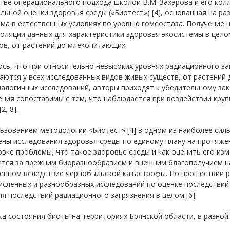
стве операционального подхода школой В.М. Захарова и его ко
льной оценки здоровья среды («Биотест») [4], основанная на р
ма в естественных условиях по уровню гомеостаза. Получение
поляции данных для характеристики здоровья экосистемы в цел
ов, от растений до млекопитающих.
сь, что при относительно невысоких уровнях радиационного з
ются у всех исследованных видов живых существ, от растений
алогичных исследований, авторы приходят к убедительному за
ния сопоставимы с тем, что наблюдается при воздействии кру
2, 8].
ьзованием методологии «Биотест» [4] в одном из наиболее сил
ны исследования здоровья среды по единому плану на протяжен
вке проблемы, что такое здоровье среды и как оценить его изм
ется за прежним биоразнообразием и внешним благополучием н
ненном вследствие чернобыльской катастрофы. По прошествии р
сленных и разнообразных исследований по оценке последствий
я последствий радиационного загрязнения в целом [6].
ка состояния биоты на территориях Брянской области, в разной