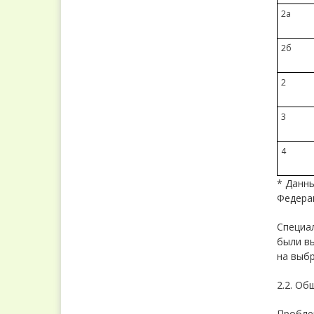
2а
2б
2
3
4
* Данны
Федерац
Специал
были в
на выбр
2.2. Об
Пробле