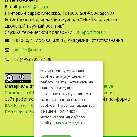
Естествознания"
E-mail:
publish@rae.ru
Почтовый адрес: г.Москва, 101000, а/я 47, Академия
Естествознания, редакция журнала "Международный
школьный научный вестник"
Служба технической поддержки –
support@rae.ru
101000, г. Москва, а/я 47, Академия Естествознания
publish@rae.ru
+7 (499) 705-72-30
Мы используем файлы
cookies для улучшения
работы сайта. Оставаясь на
Материалы журнала доступны по
лицензии Creative
нашем сайте, вы
Commons «Attribution» («Атрибуция») 4.0 Всемирная
.
соглашаетесь с условиями
Сайт работает на универсальной издательской платформе
использования файлов
RAE Editorial System
cookies. Чтобы ознакомиться
с нашей Политикой
Политика обработки персональных данных
использования файлов
cookie,
нажмите здесь
.